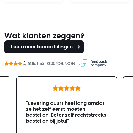
was:
is:
was:
is:
60,-.
30,-.
112,95.
99,-.
Wat klanten zeggen?
Lees meer beoordelingen
8,5
uit
1531 BE00RDELINGEN
"Levering duurt heel lang omdat
ze het zelf eerst moeten
bestellen. Beter zelf rechtstreeks
bestellen bij jotul"