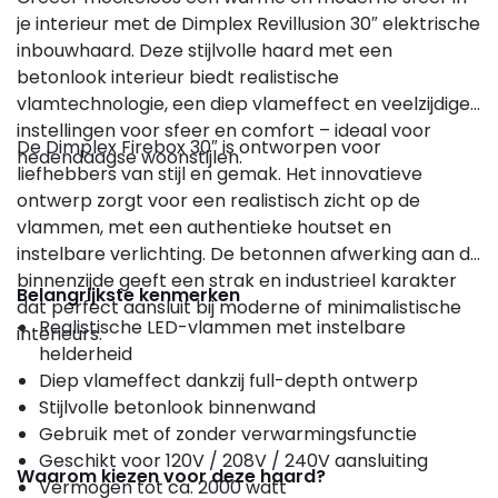
je interieur met de Dimplex Revillusion 30″ elektrische
inbouwhaard. Deze stijlvolle haard met een
betonlook interieur biedt realistische
vlamtechnologie, een diep vlameffect en veelzijdige
instellingen voor sfeer en comfort – ideaal voor
De Dimplex Firebox 30″ is ontworpen voor
hedendaagse woonstijlen.
liefhebbers van stijl en gemak. Het innovatieve
ontwerp zorgt voor een realistisch zicht op de
vlammen, met een authentieke houtset en
instelbare verlichting. De betonnen afwerking aan de
binnenzijde geeft een strak en industrieel karakter
Belangrijkste kenmerken
dat perfect aansluit bij moderne of minimalistische
Realistische LED-vlammen met instelbare
interieurs.
helderheid
Diep vlameffect dankzij full-depth ontwerp
Stijlvolle betonlook binnenwand
Gebruik met of zonder verwarmingsfunctie
Geschikt voor 120V / 208V / 240V aansluiting
Waarom kiezen voor deze haard?
Vermogen tot ca. 2000 watt