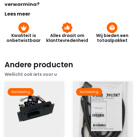
verwarming?
Ja, de vlamfunctie werkt onafhankelijk van de
Lees meer
verwarming. Perfect voor sfeer zonder extra
warmte.
Kwaliteit is
Alles draait om
Wij bieden een
Is deze haard eenvoudig te installeren?
onbetwistbaar
klanttevredenheid
totaalpakket
Ja, u kunt de haard eenvoudig zelf installeren.
Heeft het apparaat onderhoud nodig?
Minimaal. Regelmatig afstoffen en het glas
Andere producten
schoonmaken is voldoende. Geen rook of
Wellicht ook iets voor u
roetvorming met elektra natuurlijk!
Past deze haard in moderne interieurs?
Zeker. De betonlook afwerking en strakke lijnen
Aanbieding
Aanbieding
maken hem uitermate geschikt voor moderne,
industriële en minimalistische woonstijlen.