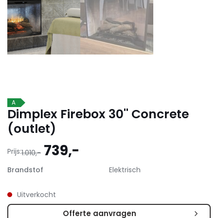
A
Dimplex Firebox 30'' Concrete
(outlet)
Oorspronkelijke
Huidige
739,-
Prijs:
1.010,-
prijs
prijs
Brandstof
Elektrisch
was:
is:
1.010,-.
739,-.
Uitverkocht
Offerte aanvragen