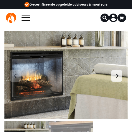
ijgbaar
Gecertificeerde opgeleide adviseurs & monteurs
1000+