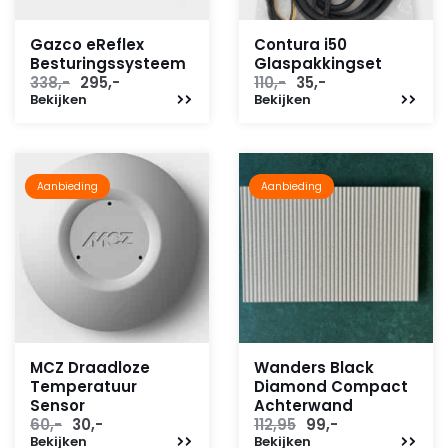
Gazco eReflex
Contura i50
Besturingssysteem
Glaspakkingset
Oorspronkelijke
Huidige
Oorspronkelijke
Huidige
338,-
295,-
110,-
35,-
Bekijken
prijs
prijs
Bekijken
prijs
prijs
was:
is:
was:
is:
338,-.
295,-.
110,-.
35,-.
Aanbieding
Aanbieding
MCZ Draadloze
Wanders Black
Temperatuur
Diamond Compact
Sensor
Achterwand
Oorspronkelijke
Huidige
Oorspronkelijke
Huidige
60,-
30,-
112,95
99,-
Bekijken
prijs
prijs
Bekijken
prijs
prijs