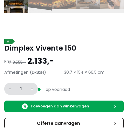
A
Dimplex Vivente 150
Oorspronkelijke
Huidige
2.133,-
Prijs:
3.555,-
prijs
prijs
Afmetingen (DxBxH)
30,7 × 154 × 66,5 cm
was:
is:
3.555,-.
2.133,-.
-
1
+
1 op voorraad
Toevoegen aan winkelwagen
Offerte aanvragen