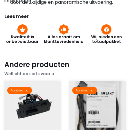
inbegrepen.
door de 2‑zijdige en panoramische uitvoering.
Lees meer
Kwaliteit is
Alles draait om
Wij bieden een
onbetwistbaar
klanttevredenheid
totaalpakket
Andere producten
Wellicht ook iets voor u
Aanbieding
Aanbieding