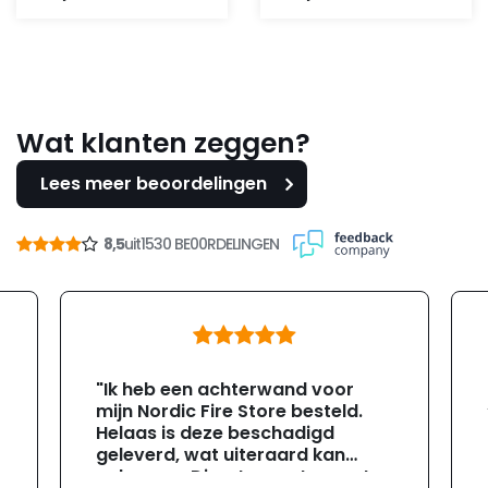
was:
is:
was:
is:
60,-.
30,-.
112,95.
99,-.
Wat klanten zeggen?
Lees meer beoordelingen
8,5
uit
1530 BE00RDELINGEN
"Ik heb een achterwand voor
mijn Nordic Fire Store besteld.
Helaas is deze beschadigd
geleverd, wat uiteraard kan
gebeuren. Direct na ontvangst