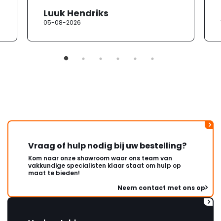
heb ik contact opgenomen met
Luuk Hendriks
de klantenservice. Helaas
05-08-2026
verloopt de communicatie erg
moeizaam; tussen de e-
mailwisselingen zit telkens
ongeveer een week. Hierdoor
duurt de afhandeling onnodig
lang. Ik hoop dat dit spoedig
wordt opgelost en dat ik op
korte termijn een nieuwe,
onbeschadigde achterwand
mag ontvangen."
Vraag of hulp nodig bij uw bestelling?
Kom naar onze showroom waar ons team van
vakkundige specialisten klaar staat om hulp op
maat te bieden!
Neem contact met ons op