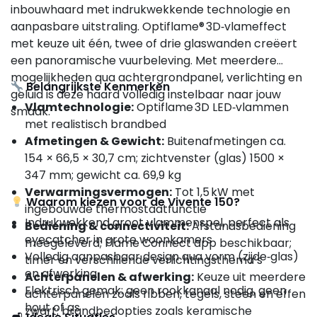
inbouwhaard met indrukwekkende technologie en
aanpasbare uitstraling. Optiflame® 3D‑vlameffect
met keuze uit één, twee of drie glaswanden creëert
een panoramische vuurbeleving. Met meerdere
mogelijkheden qua achtergrondpanel, verlichting en
Belangrijkste Kenmerken
geluid is deze haard volledig instelbaar naar jouw
Vlamtechnologie:
Optiflame 3D LED‑vlammen
smaak.
met realistisch brandbed
Afmetingen & Gewicht:
Buitenafmetingen ca.
154 × 66,5 × 30,7 cm; zichtvenster (glas) 1500 ×
347 mm; gewicht ca. 69,9 kg
Verwarmingsvermogen:
Tot 1,5 kW met
Waarom kiezen voor de Vivente 150?
ingebouwde thermostaatfunctie
Indrukwekkend groot vlammenspel, perfect als
Bediening & connectiviteit:
Afstandsbediening
eyecatcher in grote woonkamers
meegeleverd; Flame Connect app beschikbaar;
Volledig aanpasbaar design qua vorm (zijde‑glas)
timer en verschillende verlichtingsthema’s
en afwerking
Achterpanelen & afwerking:
Keuze uit meerdere
Elektrisch gemak: geen rookkanaal nodig, geen
achterpanelen zoals ribben, tegels, steen en effen
hout of as
zwart; brandbedopties zoals keramische