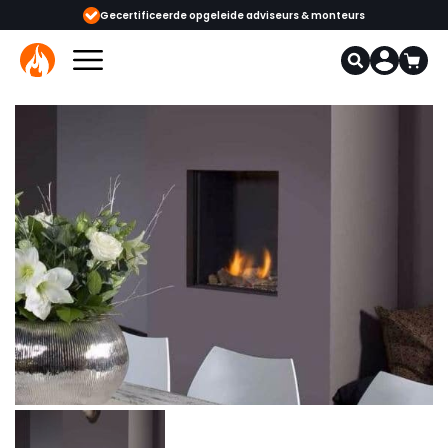
ijgbaar
Gecertificeerde opgeleide adviseurs & monteurs
1000+