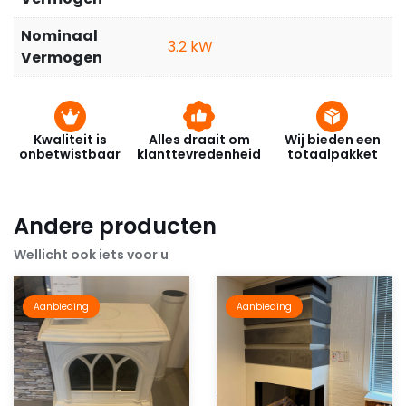
Nominaal
3.2
Vermogen
Kwaliteit is
Alles draait om
Wij bieden een
onbetwistbaar
klanttevredenheid
totaalpakket
Andere producten
Wellicht ook iets voor u
Aanbieding
Aanbieding