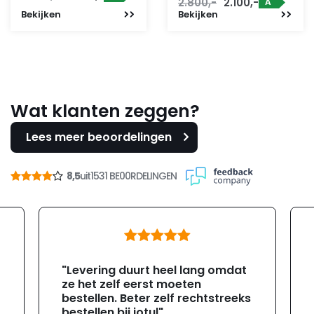
Oorspronkelijke
Huidige
2.800,-
2.100,-
A
prijs
prijs
Bekijken
Bekijken
prijs
prijs
was:
is:
was:
is:
6.320,-.
5.056,-.
2.800,-.
2.100,-.
Wat klanten zeggen?
Lees meer beoordelingen
8,5
uit
1531 BE00RDELINGEN
"Levering duurt heel lang omdat
ze het zelf eerst moeten
bestellen. Beter zelf rechtstreeks
bestellen bij jotul"