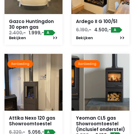
Gazco Huntingdon
Ardego II G 100/51
30 open gas
Oorspronkelijke
Huidige
6.190,-
4.500,-
A
Oorspronkelijke
Huidige
2.400,-
1.999,-
A
prijs
prijs
Bekijken
prijs
prijs
Bekijken
was:
is:
was:
is:
6.190,-.
4.500,-.
2.400,-.
1.999,-.
Aanbieding
Aanbieding
Attika Nexo 120 gas
Yeoman CL5 gas
Showroomtoestel
Showroomtoestel
(inclusief onderstel)
Oorspronkelijke
Huidige
6.320,-
5.056,-
A