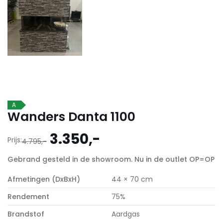
A
Wanders Danta 1100
Oorspronkelijke
Huidige
3.350,-
Prijs:
4.795,-
prijs
prijs
Gebrand gesteld in de showroom. Nu in de outlet OP=OP
was:
is:
4.795,-.
3.350,-.
Afmetingen (DxBxH)
44 × 70 cm
Rendement
75%
Brandstof
Aardgas