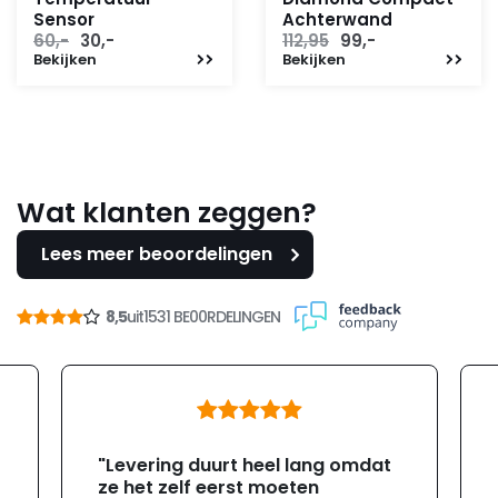
Sensor
Achterwand
Oorspronkelijke
Huidige
Oorspronkelijke
Huidige
60,-
30,-
112,95
99,-
Bekijken
prijs
prijs
Bekijken
prijs
prijs
was:
is:
was:
is:
60,-.
30,-.
112,95.
99,-.
Wat klanten zeggen?
Lees meer beoordelingen
8,5
uit
1531 BE00RDELINGEN
"Levering duurt heel lang omdat
ze het zelf eerst moeten