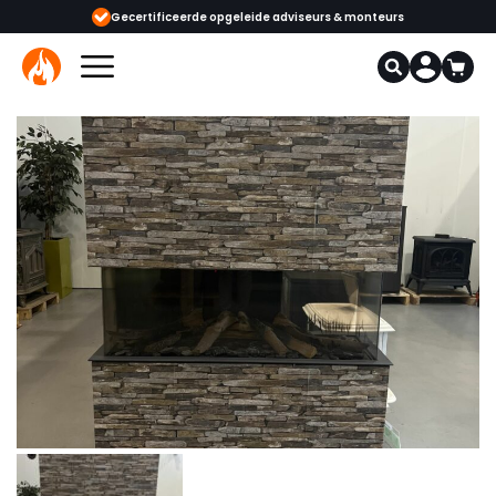
ijgbaar
Gecertificeerde opgeleide adviseurs & monteurs
1000+