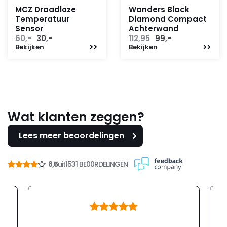
MCZ Draadloze
Wanders Black
Temperatuur
Diamond Compact
Sensor
Achterwand
Oorspronkelijke
Huidige
Oorspronkelijke
Huidige
60,-
30,-
112,95
99,-
Bekijken
prijs
prijs
Bekijken
prijs
prijs
was:
is:
was:
is:
60,-.
30,-.
112,95.
99,-.
Wat klanten zeggen?
Lees meer beoordelingen
8,5
uit
1531 BE00RDELINGEN