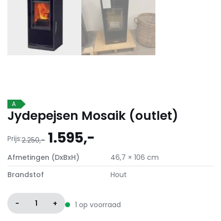
A
Jydepejsen Mosaik (outlet)
Oorspronkelijke
Huidige
1.595,-
Prijs:
2.250,-
prijs
prijs
Afmetingen (DxBxH)
46,7 × 106 cm
was:
is:
2.250,-.
1.595,-.
Brandstof
Hout
-
1
+
1 op voorraad