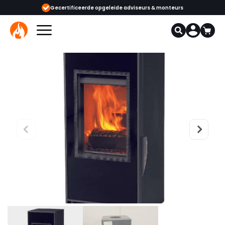
ijgbaar
Gecertificeerde opgeleide adviseurs & monteurs
1000+