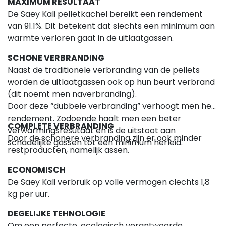
MAXIMUM RESULTAAT
De Saey Kali pelletkachel bereikt een rendement
van 91.1%. Dit betekent dat slechts een minimum aan
warmte verloren gaat in de uitlaatgassen.
SCHONE VERBRANDING
Naast de traditionele verbranding van de pellets
worden de uitlaatgassen ook op hun beurt verbrand
(dit noemt men naverbranding).
Door deze “dubbele verbranding” verhoogt men het
rendement. Zodoende haalt men een beter
COMPLETE VERBRANDING
verwarmingsresutaat en is de uitstoot aan
Door de schonere verbranding zijn er ook minder
schadelijke gassen tot een minimum herleid.
restproducten, namelijk assen.
ECONOMISCH
De Saey Kali verbruik op volle vermogen clechts 1,8
kg per uur.
DEGELIJKE TEHNOLOGIE
Om een perfecte, ecologisch verantwoorde