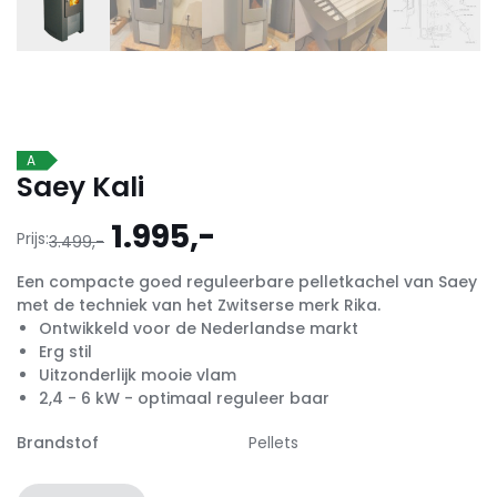
A
Saey Kali
Oorspronkelijke
Huidige
1.995,-
Prijs:
3.499,-
prijs
prijs
Een compacte goed reguleerbare pelletkachel van Saey
was:
is:
met de techniek van het Zwitserse merk Rika.
3.499,-.
1.995,-.
Ontwikkeld voor de Nederlandse markt
Erg stil
Uitzonderlijk mooie vlam
2,4 - 6 kW - optimaal reguleer baar
Brandstof
Pellets