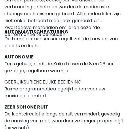
verbranding te hebben worden de modernste
sturingsmechanismen gebruikt. Alle onderdelen zijn
niet enkel befroefd maar ook gemaakt uit
kwalitatieve materialen om jaren dezelfde
AUTOMASTISCHE STURING
performantie te behouden.
De temperatuur sensor regelt zelf de toevoer van
pellets en lucht.
AUTONOMIE
Eens gehuld, biedt de Kali u tussen de 8 en 26 uur
gezellige, regelbare warmte.
GEBRUIKSURIENDELIJKE BEDIENING
Ruime programmatiemogelijkheden voor uw
maximaal comfort.
ZEER SCHONE RUIT
De luchtcirculatie langs de ruit vermindert gevoelig
de aanslag van roet, waardoor ze langer proper blijft
(airwasch).