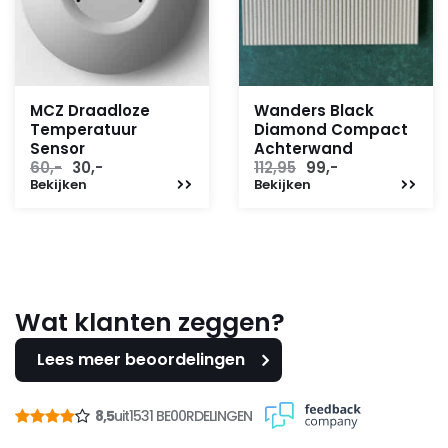
MCZ Draadloze
Wanders Black
Temperatuur
Diamond Compact
Sensor
Achterwand
Oorspronkelijke
Huidige
Oorspronkelijke
Huidige
60,-
30,-
112,95
99,-
Bekijken
prijs
prijs
Bekijken
prijs
prijs
was:
is:
was:
is:
60,-.
30,-.
112,95.
99,-.
Wat klanten zeggen?
Lees meer beoordelingen
8,5
uit
1531 BE00RDELINGEN