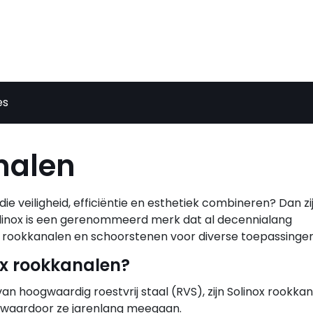
es
nalen
 veiligheid, efficiëntie en esthetiek combineren? Dan zij
olinox is een gerenommeerd merk dat al decennialang
 rookkanalen en schoorstenen voor diverse toepassingen
ox rookkanalen?
 hoogwaardig roestvrij staal (RVS), zijn Solinox rookka
, waardoor ze jarenlang meegaan.