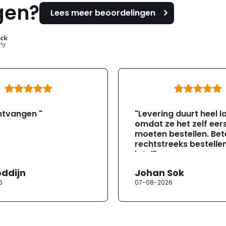
gen?
Lees meer beoordelingen
ntvangen "
"Levering duurt heel l
omdat ze het zelf eer
moeten bestellen. Bete
rechtstreeks bestellen
jotul"
oddijn
Johan Sok
6
07-08-2026