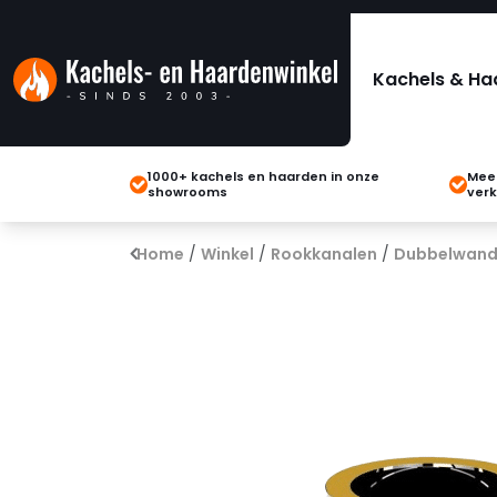
Kachels & Ha
1000+ kachels en haarden in onze
Meer
showrooms
verk
Home
/
Winkel
/
Rookkanalen
/
Dubbelwand