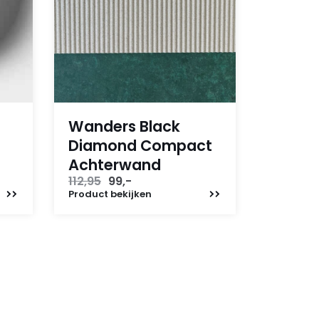
Wanders Black
Diamond Compact
Achterwand
Oorspronkelijke
Huidige
112,95
99,-
prijs
prijs
Product
bekijken
was:
is:
112,95.
99,-.