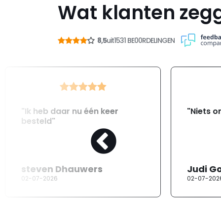
Wat klanten zeg
8,5
uit
1531 BE00RDELINGEN
"Ik heb daar nu één keer
"Niets o
besteld"
steven Dhauwers
Judi G
02-07-2026
02-07-202