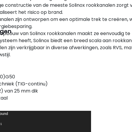
 constructie van de meeste Solinox rookkanalen zorgt 
liseert het risico op brand.
analen zijn ontworpen om een optimale trek te creëren, 
rgiebesparing.
ngen
opbouw van Solinox rookkanalen maakt ze eenvoudig te
ysteem heeft, Solinox biedt een breed scala aan rookkan
en zijn verkrijgbaar in diverse afwerkingen, zoals RVS, m
tijl.
50)G50
chniek (TIG-continu)
2) van 25 mm dik
taal
found
=1