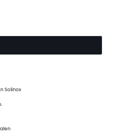
n Solinox
.
nalen