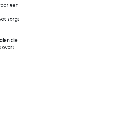
voor een
wat zorgt
alen die
atzwart