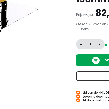
Oo
82
Prijs:
125,84
pri
Geschikt voor en
wa
150mm
125
-
1
+
Toe
Lid van de NHK, D
Levering door hee
14 dagen retourr