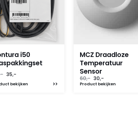
ntura i50
MCZ Draadloze
aspakkingset
Temperatuur
Sensor
Oorspronkelijke
Huidige
,-
35,-
Oorspronkelijke
Huidige
60,-
30,-
prijs
prijs
prijs
prijs
duct
bekijken
Product
bekijken
was:
is:
was:
is:
110,-.
35,-.
60,-.
30,-.