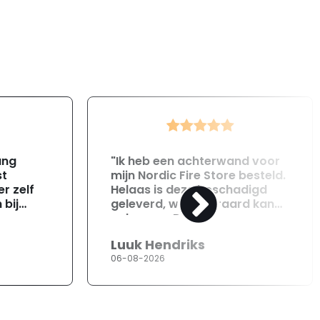
ang
"Ik heb een achterwand voor
st
mijn Nordic Fire Store besteld.
r zelf
Helaas is deze beschadigd
 bij
geleverd, wat uiteraard kan
gebeuren. Direct na
ontvangst heb ik contact
Luuk Hendriks
opgenomen met de
06-08-2026
klantenservice. Helaas
verloopt de communicatie
erg moeizaam; tussen de e-
mailwisselingen zit telkens
ongeveer een week. Hierdoor