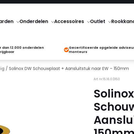
arden
Onderdelen
Accessoires
Outlet
Rookkan
 dan 12.000 onderdelen
Gecertificeerde opgeleide adviseu
rijgbaar
monteurs
ig
/ Solinox DW Schouwplaat + Aansluitstuk naar EW – 150mm
Art nr:15.16.0.D150
Solino
Schouw
Aanslu
150m