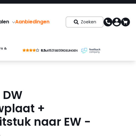
alen
Aanbiedingen
Zoeken
rs &
8,5
uit
1531 BE00RDELINGEN
x DW
plaat +
itstuk naar EW -
m