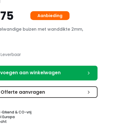
rspronkelijke
Huidige
,75
js
prijs
kelwandige buizen met wanddikte 2mm,
s:
is:
,84.
82,75.
Leverbaar
voegen aan winkelwagen
Offerte aanvragen
E-Erkend & CO-vrij
l Europa
echt