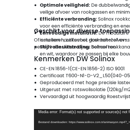
Optimale veiligheid:
De dubbelwandige
veilige afvoer van rookgassen en minima
Efficiënte verbranding:
Solinox rookk
voor een efficiënte verbranding en ene
Geschikt voor diverse toepassi
Eenvoudige installatie:
De modulaire 
Of u nu een houtkachel, gaskachel of cv-s
installeren, zelfs voor doe-het-zelvers.
perfect aansluiten bij uw behoeften.
Stijlvolle uitstraling:
Solinox rookkanal
en wit, waardoor ze passen bij elke bouws
Kenmerken DW Solinox
CE-EN 1856-1(CE-EN 1856-2) ISO 9001
Certificaat T600-N1-D-V2_L50(040-0
Geproduceerd met hoge precisie laste
Uitgerust met rotswolisolatie (120kg/m
Vervaardigd uit hoogwaardig Roestvrijs
Videospeler
Media error: Format(s) not supported or source(s) not 
Bestand downloaden: https://www.solinox.com.tr/animasyon.mp4?_