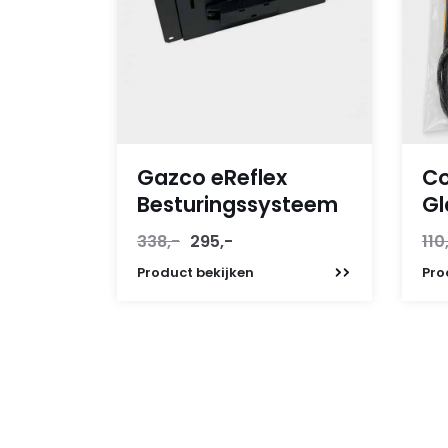
Gazco eReflex
Co
Besturingssysteem
Gl
Oorspronkelijke
Huidige
338,-
295,-
110
prijs
prijs
Product
bekijken
Pro
was:
is:
338,-.
295,-.