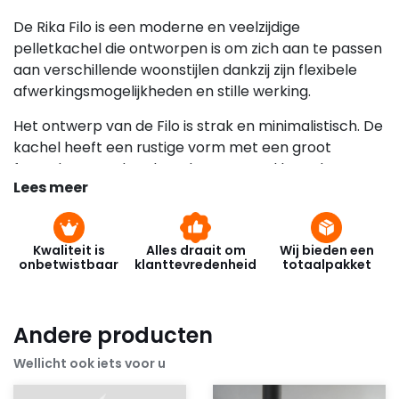
De Rika Filo is een moderne en veelzijdige
pelletkachel die ontworpen is om zich aan te passen
aan verschillende woonstijlen dankzij zijn flexibele
afwerkingsmogelijkheden en stille werking.
Het ontwerp van de Filo is strak en minimalistisch. De
kachel heeft een rustige vorm met een groot
frontglas waardoor het vlammenspel breed en
Lees meer
overzichtelijk zichtbaar is. Door de verschillende
beschikbare zijpanelen kan de Filo worden
afgestemd op het interieur, zoals staal, glas of
Kwaliteit is
Alles draait om
Wij bieden een
natuursteen, waardoor hij zowel in moderne als meer
onbetwistbaar
klanttevredenheid
totaalpakket
klassieke woningen past.
De Rika Filo staat bekend om zijn rustige en brede
Andere producten
vlambeeld. Het vuur is gelijkmatig en stabiel, wat
zorgt voor een ontspannen en sfeervolle uitstraling
Wellicht ook iets voor u
in de ruimte. Dit maakt de kachel vooral aantrekkelijk
voor woonkamers waar sfeer en comfort belangrijk