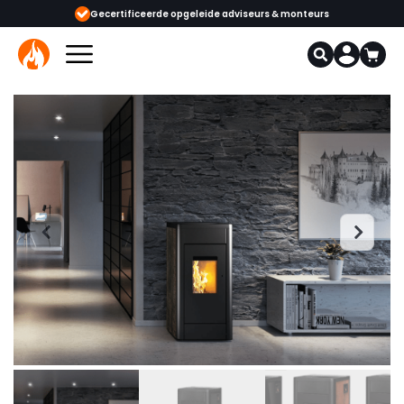
ijgbaar
Gecertificeerde opgeleide adviseurs & monteurs
1000+