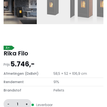
A+
Rika Filo
5.746,-
Prijs:
Afmetingen (DxBxH)
58,5 × 52 × 106,9 cm
Rendement
91%
Brandstof
Pellets
-
1
+
Leverbaar