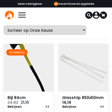
ijgbaar
Gecertificeerde opgeleide adviseurs & monteurs
1000+
Aanbieding
Bijl 84cm
Glasstrip 850x50mm
Oorspronkelijke
Huidige
24,82
21,10
14,14
Bekijken
prijs
prijs
Bekijken
was:
is: