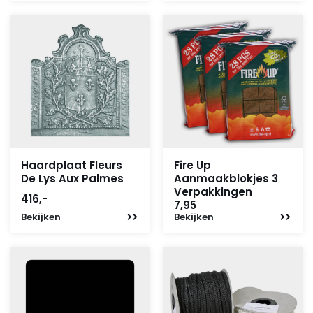
24,82.
21,10.
Haardplaat Fleurs
Fire Up
De Lys Aux Palmes
Aanmaakblokjes 3
Verpakkingen
416,-
7,95
Bekijken
Bekijken