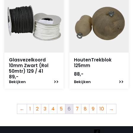
Glasvezelkoord
HoutenTrekblok
10mm Zwart (Rol
125mm
50mtr) 129 / 41
88,-
89,-
Bekijken
Bekijken
←
1
2
3
4
5
6
7
8
9
10
→
Vind ook onze overige kanalen: