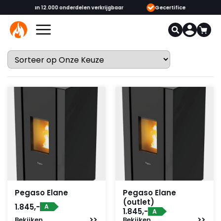
onderdelen verkrijgbaar
Gecertificeerde opgeleide adviseurs & monteu
Pegaso Elane
Pegaso Elane
(outlet)
1.845,-
A
1.845,-
A
Bekijken
Bekijken