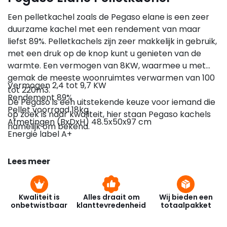
Een pelletkachel zoals de Pegaso elane is een zeer
duurzame kachel met een rendement van maar
liefst 89%. Pelletkachels zijn zeer makkelijk in gebruik,
met een druk op de knop kunt u genieten van de
warmte. Een vermogen van 8KW, waarmee u met
gemak de meeste woonruimtes verwarmen van 100
Vermogen 2,4 tot 9,7 KW
tot 220m3.
Rendement 89%
De Pegaso is een uitstekende keuze voor iemand die
Pellet voorraad 18kg
op zoek is naar kwaliteit, hier staan Pegaso kachels
Afmetingen (BxDxH) 48.5x50x97 cm
namelijk om bekend.
Energie label A+
Lees meer
Kwaliteit is
Alles draait om
Wij bieden een
onbetwistbaar
klanttevredenheid
totaalpakket