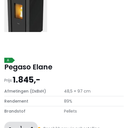
A
Pegaso Elane
1.845,-
Prijs:
Afmetingen (DxBxH)
48,5 × 97 cm
Rendement
89%
Brandstof
Pellets
-
1
+