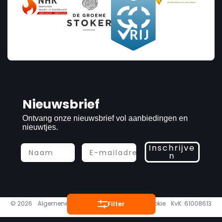
Prijs
Nieuwsbrief
€2
€3 375
Ontvang onze nieuwsbrief vol aanbiedingen en
nieuwtjes.
2
3 375
Inschrijve
n
Vermogen
1
9.9
Filter
© 2026
Algemene voorwaarden
Privacy & cookie
KvK: 61008613
BTW: NL8541.62.653 B01
Categories