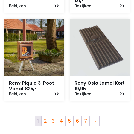
131,-
Bekijken
Bekijken
Reny Piquia 3-Poot
Reny Oslo Lamel Kort
Vanaf 825,-
19,95
Bekijken
Bekijken
1
2
3
4
5
6
7
→