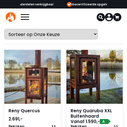
ijgbaar
Gecertificeerde opgeleide adviseurs & monteurs
1000+
Reny Quercus
Reny Quaruba XXL
Buitenhaard
2.691,-
Vanaf 1.590,-
A
Bekijken
Bekijken