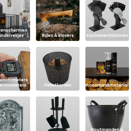
kenschermen
inderrekjes
Bijlen & klovers
Kachelventilatoren
vochtmeters
hermometers
Pelletkorven
Schoonmaakmateriale
Houtmanden &