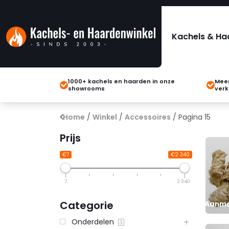
Kachels & Ha
1000+ kachels en haarden in onze
Meer
showrooms
verk
Home
/
Winkel
/
Accessoires
/ Pagina 15
Prijs
€7
€2 340
7
2 340
Categorie
Aanma
Onderdelen
3