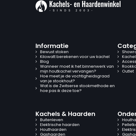
Informatie
Categ
Bewust stoken
Showr
Kilowatt berekenen voor uw kachel
Kachel
Blog
Access
Wanneer moet ik het binnenwerk van
Rookk
mijn houtkachel vervangen?
Outlet
Hoe meet je de vochtigheidsgraad
van je stookhout?
Wat is de Zwitserse stookmethode en
hoe pas ik deze toe?
Kachels & Haarden
Onder
Buitenleven
Houtha
Elektrische haarden
Pellet
Houthaarden
Elektr
Gashaarden
Gasha