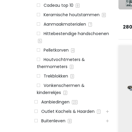
Ha
Cadeau top 10
8
Keramische houtstammen
8
Aanmaakmaterialen
7
280
Hittebestendige handschoenen
5
Pelletkorven
4
Houtvochtmeters &
thermometers
3
Trekblokken
3
Vonkenschermen &
kinderrekjes
2
Aanbiedingen
23
Outlet Kachels & Haarden
1
Buitenleven
8