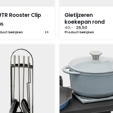
TR Rooster Clip
Gietijzeren
koekepan rond
95
Oorspronkelijke
Huidige
40,-
26,50
prijs
prijs
duct
bekijken
Product
bekijken
was:
is:
40,-.
26,50.