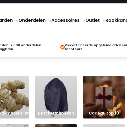
arden
Onderdelen
Accessoires
Outlet
Rookkan
 dan 12.000 onderdelen
Gecertificeerde opgeleide adviseu
rijgbaar
monteurs
akmaterialen
Beschermhoezen
Cadeau top 10