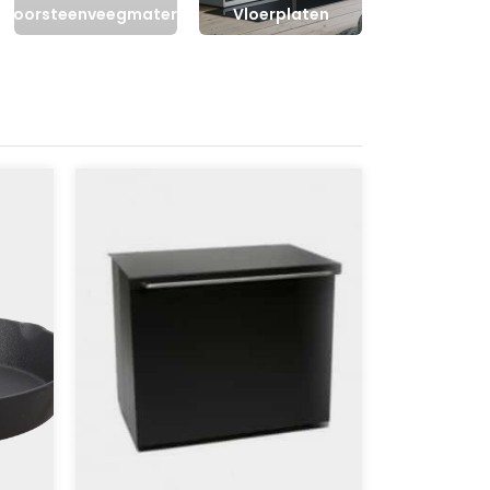
choorsteenveegmateriaal
Vloerplaten