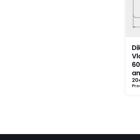
Di
Vl
60
an
20
Pro