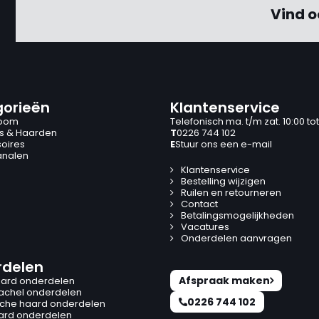
Vind o
orieën
Klantenservice
oom
Telefonisch ma. t/m zat. 10:00 tot
s & Haarden
T
0226 744 102
oires
E
Stuur ons een e-mail
analen
Klantenservice
Bestelling wijzigen
Ruilen en retourneren
Contact
Betalingsmogelijkheden
Vacatures
Onderdelen aanvragen
delen
Afspraak maken
ard onderdelen
kachel onderdelen
0226 744 102
ische haard onderdelen
ard onderdelen