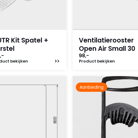
TR Kit Spatel +
Ventilatierooster
rstel
Open Air Small 30
,-
98,-
duct
bekijken
Product
bekijken
Aanbieding