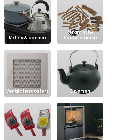
Keramische
Ketels & pannen
houtstammen
n
Ventilatieroosters
Diversen