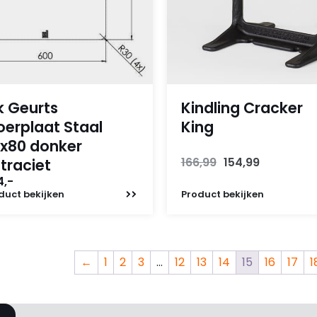
k Geurts
Kindling Cracker
oerplaat Staal
King
x80 donker
Oorspronkelijke
Huidige
166,99
154,99
traciet
prijs
prijs
4,-
was:
is:
duct
bekijken
Product
bekijken
166,99.
154,99.
←
1
2
3
…
12
13
14
15
16
17
1