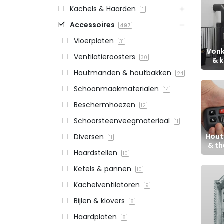
Kachels & Haarden
1
Accessoires
497
Vloerplaten
31
Von
Ventilatieroosters
30
& k
Houtmanden & houtbakken
24
Schoonmaakmaterialen
14
Beschermhoezen
12
Schoorsteenveegmateriaal
11
Hout
Diversen
11
& t
Haardstellen
10
Ketels & pannen
10
Kachelventilatoren
9
Bijlen & klovers
8
Haardplaten
8