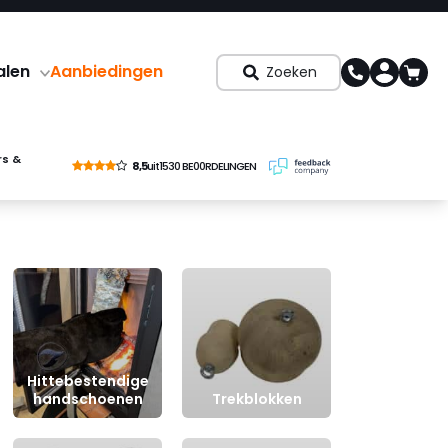
alen
Aanbiedingen
Zoeken
rs &
8,5
uit
1530 BE00RDELINGEN
Hittebestendige
handschoenen
Trekblokken