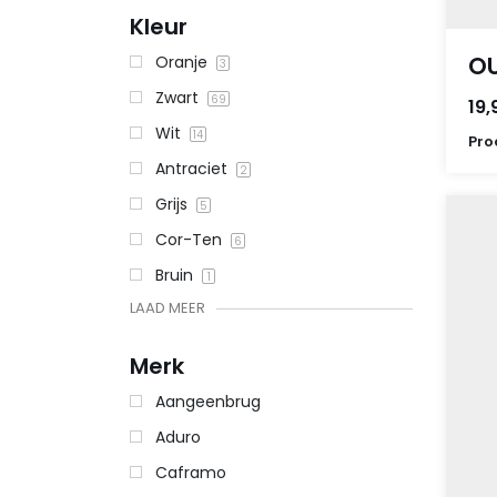
Kleur
OU
Oranje
3
Zwart
69
19,
Wit
14
Pro
Antraciet
2
Grijs
5
Cor-Ten
6
Bruin
1
LAAD MEER
Merk
Aangeenbrug
Aduro
Caframo