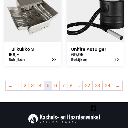
Tulikukko S
Unifire Aszuiger
159,-
69,95
Bekijken
Bekijken
←
1
2
3
4
5
6
7
8
…
22
23
24
→
Vind ook onze overige kanalen: