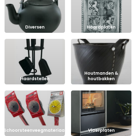
Diversen
Haardplaten
Houtmanden &
Haardstellen
houtbakken
Schoorsteenveegmateriaal
Vloerplaten