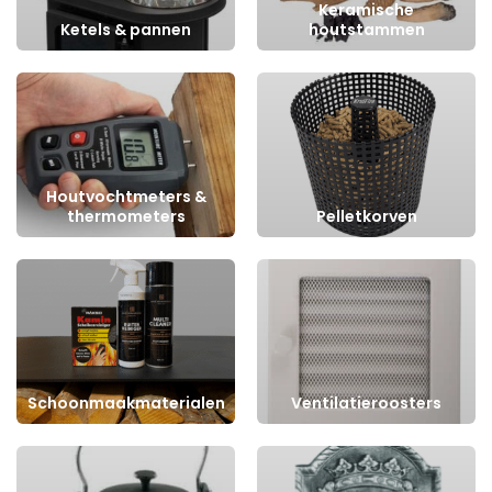
Keramische
Ketels & pannen
houtstammen
Houtvochtmeters &
thermometers
Pelletkorven
Schoonmaakmaterialen
Ventilatieroosters