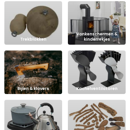
Vonkenschermen &
Trekblokken
kinderrekjes
Bijlen & klovers
Kachelventilatoren