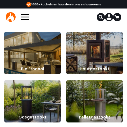
 & monteurs
1000+ kachels en haarden in onze showrooms
Mee
Bio Ethanol
Houtgestookt
Gasgestookt
Pelletgestookt