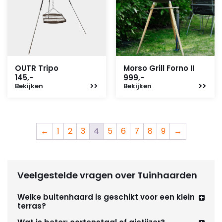
OUTR Tripo
Morso Grill Forno II
145,-
999,-
Bekijken
Bekijken
←
1
2
3
4
5
6
7
8
9
→
Veelgestelde vragen over Tuinhaarden
Welke buitenhaard is geschikt voor een klein
terras?