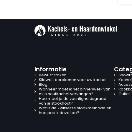
Informatie
Categ
Bewust stoken
Showr
Kilowatt berekenen voor uw kachel
Kachel
Blog
Access
Wanneer moet ik het binnenwerk van
Rookk
mijn houtkachel vervangen?
Outlet
Hoe meet je de vochtigheidsgraad
van je stookhout?
Wat is de Zwitserse stookmethode en
hoe pas ik deze toe?