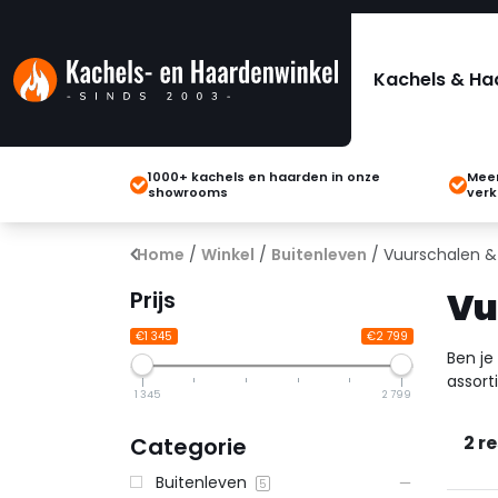
Kachels & Ha
1000+ kachels en haarden in onze
Meer
showrooms
verk
Home
/
Winkel
/
Buitenleven
/ Vuurschalen &
Vu
Prijs
€1 345
€2 799
Ben je
assort
1 345
2 799
2 r
Categorie
Buitenleven
5