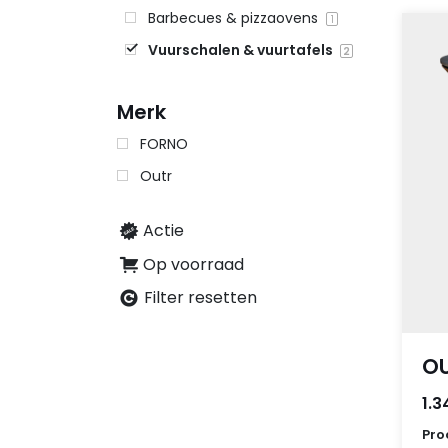
Barbecues & pizzaovens
1
Vuurschalen & vuurtafels
2
Merk
FORNO
Outr
Actie
Op voorraad
Filter resetten
OU
1.3
Pro