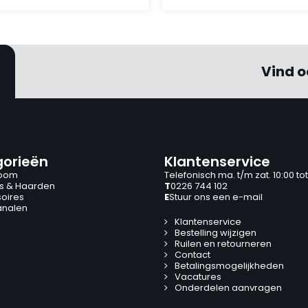
Vind o
orieën
Klantenservice
oom
Telefonisch ma. t/m zat. 10:00 tot
s & Haarden
T
0226 744 102
oires
E
Stuur ons een e-mail
analen
Klantenservice
Bestelling wijzigen
Ruilen en retourneren
Contact
Betalingsmogelijkheden
Vacatures
Onderdelen aanvragen