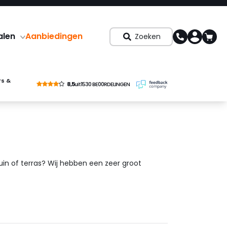
alen
Aanbiedingen
Zoeken
rs &
8,5
uit
1530 BE00RDELINGEN
uin of terras? Wij hebben een zeer groot