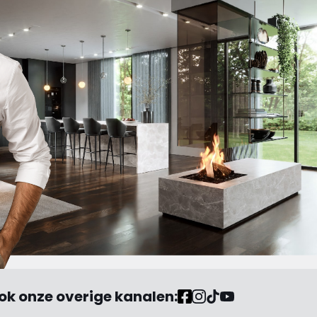
benieuwd naar het antwoord
waarin de schuld bij anderen
of mijzelf wordt neergelegd. "
ok onze overige kanalen: