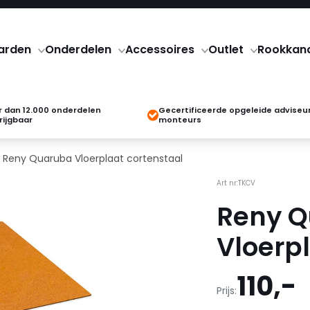
arden
Onderdelen
Accessoires
Outlet
Rookkan
 dan 12.000 onderdelen
Gecertificeerde opgeleide adviseu
rijgbaar
monteurs
 Reny Quaruba Vloerplaat cortenstaal
Art nr:TKCV
Reny 
Vloerp
110,-
Prijs: