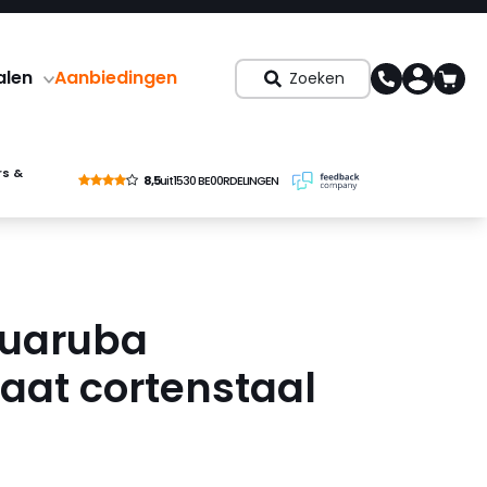
alen
Aanbiedingen
Zoeken
rs &
8,5
uit
1530 BE00RDELINGEN
Quaruba
laat cortenstaal