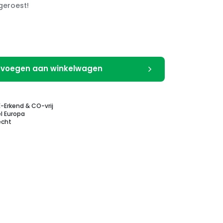
 geroest!
voegen aan winkelwagen
E-Erkend & CO-vrij
l Europa
echt