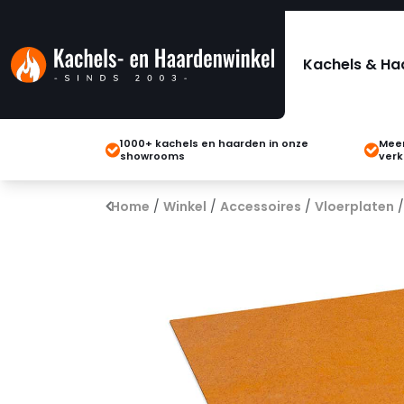
Kachels & Ha
1000+ kachels en haarden in onze
Meer
showrooms
verk
Home
/
Winkel
/
Accessoires
/
Vloerplaten
/