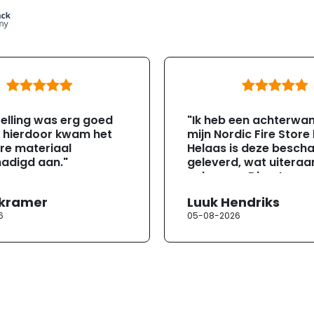
elling was erg goed
"Ik heb een achterwa
, hierdoor kwam het
mijn Nordic Fire Store
re materiaal
Helaas is deze besch
adigd aan."
geleverd, wat uiteraa
gebeuren. Direct na
ontvangst heb ik con
 kramer
Luuk Hendriks
opgenomen met de
6
05-08-2026
klantenservice. Helaa
verloopt de communi
erg moeizaam; tussen
mailwisselingen zit te
ongeveer een week. H
duurt de afhandeling
lang. Ik hoop dat dit spoedig