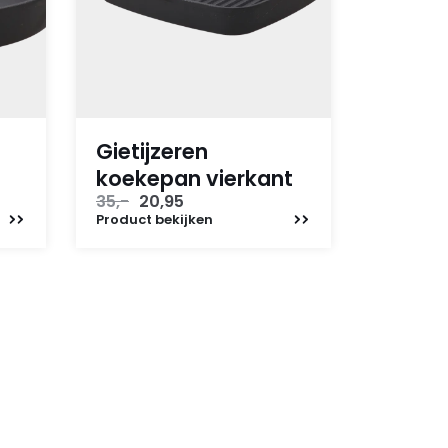
Gietijzeren
koekepan vierkant
Oorspronkelijke
Huidige
35,-
20,95
prijs
prijs
Product
bekijken
was:
is:
35,-.
20,95.