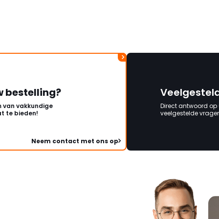
wordt opgelost en dat
korte termijn een nie
onbeschadigde acht
mag ontvangen."
w bestelling?
Veelgestel
 van vakkundige
Direct antwoord op
t te bieden!
veelgestelde vragen 
Neem contact met ons op