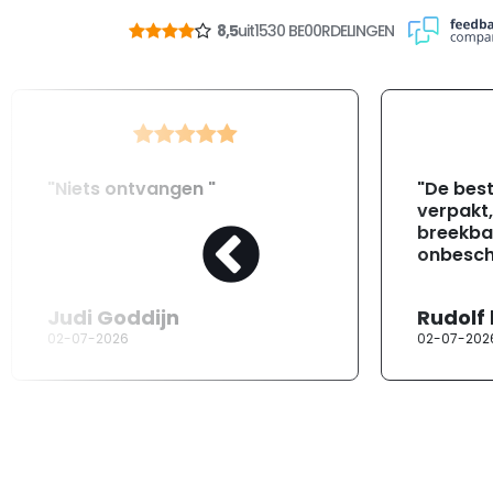
8,5
uit
1530 BE00RDELINGEN
"Niets ontvangen "
"De best
verpakt
breekba
onbesch
Judi Goddijn
Rudolf
02-07-2026
02-07-202