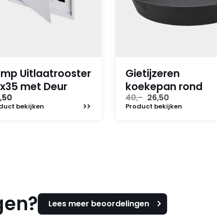
mp Uitlaatrooster
Gietijzeren
x35 met Deur
koekepan rond
Oorspronkelijke
Huidige
,50
40,-
26,50
prijs
prijs
duct
bekijken
Product
bekijken
was:
is:
40,-.
26,50.
gen?
Lees meer beoordelingen