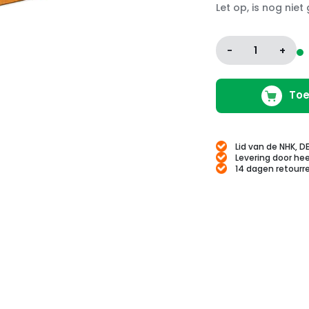
Let op, is nog niet
-
1
+
Toe
Lid van de NHK, D
Levering door hee
14 dagen retourr