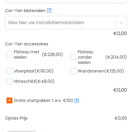
Cor-Ten Materialen
?
Kies hier uw installatiematerialen
€
0,00
Cor-Ten accessoires
Plateau met
Plateau
(€228,00)
wielen
zonder
(€204,00)
wielen
Vloerplaat
(€110,00)
Wandstenen
(€125,00)
Hitteschild
(€48,00)
€
0,00
Gratis startpakket t.w.v. €100
?
Opties Prijs
€
0,00