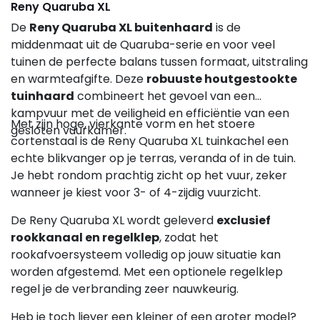
Reny Quaruba XL
De
Reny Quaruba XL buitenhaard
is de
middenmaat uit de Quaruba-serie en voor veel
tuinen de perfecte balans tussen formaat, uitstraling
en warmteafgifte. Deze
robuuste houtgestookte
tuinhaard
combineert het gevoel van een
kampvuur met de veiligheid en efficiëntie van een
Met zijn hoge, vierkante vorm en het stoere
gesloten vuurkamer.
cortenstaal is de Reny Quaruba XL tuinkachel een
echte blikvanger op je terras, veranda of in de tuin.
Je hebt rondom prachtig zicht op het vuur, zeker
wanneer je kiest voor 3- of 4-zijdig vuurzicht.
De Reny Quaruba XL wordt geleverd
exclusief
rookkanaal en regelklep
, zodat het
rookafvoersysteem volledig op jouw situatie kan
worden afgestemd. Met een optionele regelklep
regel je de verbranding zeer nauwkeurig.
Heb je toch liever een kleiner of een groter model?