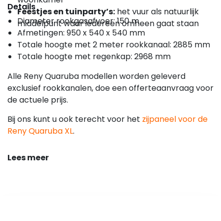
Details
Feestjes en tuinparty’s:
het vuur als natuurlijk
Diameter rookgasafvoer: 150 m
middelpunt waar iedereen omheen gaat staan
Afmetingen: 950 x 540 x 540 mm
Totale hoogte met 2 meter rookkanaal: 2885 mm
Totale hoogte met regenkap: 2968 mm
Alle Reny Quaruba modellen worden geleverd
exclusief rookkanalen, doe een offerteaanvraag voor
de actuele prijs.
Bij ons kunt u ook terecht voor het
zijpaneel voor de
Reny Quaruba XL
.
Lees meer