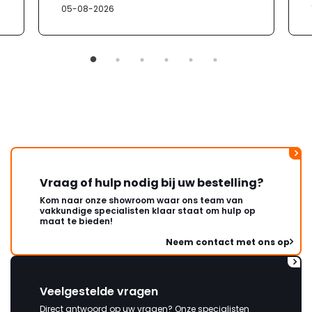
05-08-2026
verloopt de communicatie erg
moeizaam; tussen de e-
mailwisselingen zit telkens
ongeveer een week. Hierdoor
duurt de afhandeling onnodig
lang. Ik hoop dat dit spoedig
wordt opgelost en dat ik op
korte termijn een nieuwe,
onbeschadigde achterwand
mag ontvangen."
Vraag of hulp nodig bij uw bestelling?
Kom naar onze showroom waar ons team van
vakkundige specialisten klaar staat om hulp op
maat te bieden!
Neem contact met ons op
Veelgestelde vragen
Direct antwoord op uw vragen? Onze specialisten