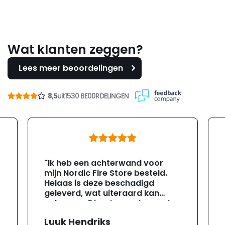
Wat klanten zeggen?
Lees meer beoordelingen
8,5
uit
1530 BE00RDELINGEN
"Ik heb een achterwand voor
mijn Nordic Fire Store besteld.
Helaas is deze beschadigd
geleverd, wat uiteraard kan
gebeuren. Direct na ontvangst
heb ik contact opgenomen met
Luuk Hendriks
de klantenservice. Helaas