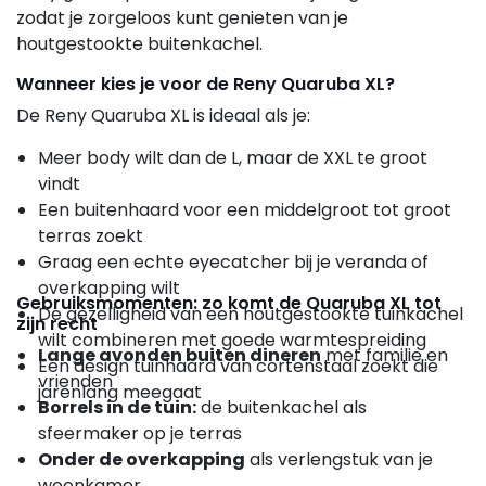
zodat je zorgeloos kunt genieten van je
houtgestookte buitenkachel.
Wanneer kies je voor de Reny Quaruba XL?
De Reny Quaruba XL is ideaal als je:
Meer body wilt dan de L, maar de XXL te groot
vindt
Een buitenhaard voor een middelgroot tot groot
terras zoekt
Graag een echte eyecatcher bij je veranda of
overkapping wilt
Gebruiksmomenten: zo komt de Quaruba XL tot
De gezelligheid van een houtgestookte tuinkachel
zijn recht
wilt combineren met goede warmtespreiding
Lange avonden buiten dineren
met familie en
Een design tuinhaard van cortenstaal zoekt die
vrienden
jarenlang meegaat
Borrels in de tuin:
de buitenkachel als
sfeermaker op je terras
Onder de overkapping
als verlengstuk van je
woonkamer