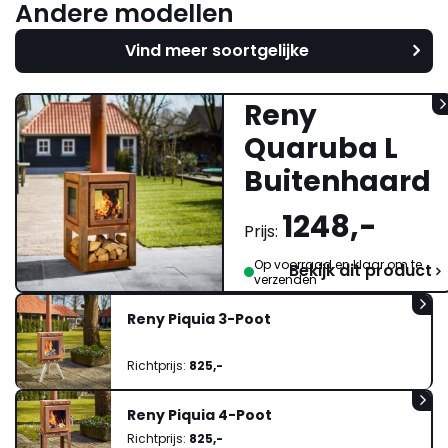
Andere modellen
Vind meer soortgelijke
Reny
Quaruba L
Buitenhaard
1248,-
Prijs:
Op voorraad en klaar om te
Bekijk dit product
verzenden
Reny Piquia 3-Poot
Richtprijs:
825,-
Reny Piquia 4-Poot
Richtprijs:
825,-