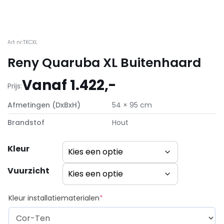
Art nr:TKCXL
Reny Quaruba XL Buitenhaard
Vanaf 1.422,-
Prijs:
Afmetingen (DxBxH)
54 × 95 cm
Brandstof
Hout
Kleur
Vuurzicht
(required)
Kleur installatiematerialen
*