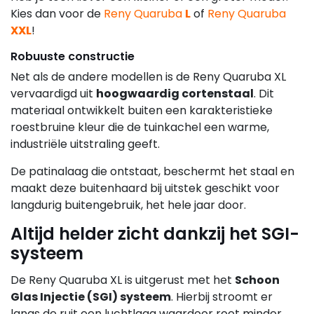
Kies dan voor de
Reny Quaruba
L
of
Reny Quaruba
XXL
!
Robuuste constructie
Net als de andere modellen is de Reny Quaruba XL
vervaardigd uit
hoogwaardig cortenstaal
. Dit
materiaal ontwikkelt buiten een karakteristieke
roestbruine kleur die de tuinkachel een warme,
industriële uitstraling geeft.
De patinalaag die ontstaat, beschermt het staal en
maakt deze buitenhaard bij uitstek geschikt voor
langdurig buitengebruik, het hele jaar door.
Altijd helder zicht dankzij het SGI-
systeem
De Reny Quaruba XL is uitgerust met het
Schoon
Glas Injectie (SGI) systeem
. Hierbij stroomt er
langs de ruit een luchtlaag waardoor roet minder