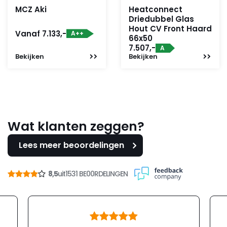
MCZ Aki
Heatconnect
Driedubbel Glas
Hout CV Front Haard
Vanaf 7.133,-
A++
66x50
7.507,-
A
Bekijken
Bekijken
Wat klanten zeggen?
Lees meer beoordelingen
8,5
uit
1531 BE00RDELINGEN