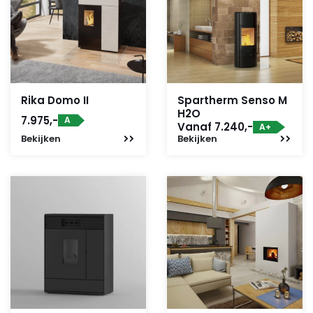
Rika Domo II
Spartherm Senso M
H2O
7.975,-
A
Vanaf 7.240,-
A+
Bekijken
Bekijken