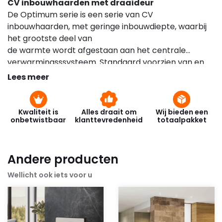
CV inbouwhaarden met draaideur
De Optimum serie is een serie van CV
inbouwhaarden, met geringe inbouwdiepte, waarbij
het grootste deel van
de warmte wordt afgestaan aan het centrale
verwarmingsssysteem. Standaard voorzien van en
dubbele beglazing
Lees meer
en een luxueuze zwarte binnnenbekleding.
Kwaliteit is
Alles draait om
Wij bieden een
onbetwistbaar
klanttevredenheid
totaalpakket
Andere producten
Wellicht ook iets voor u