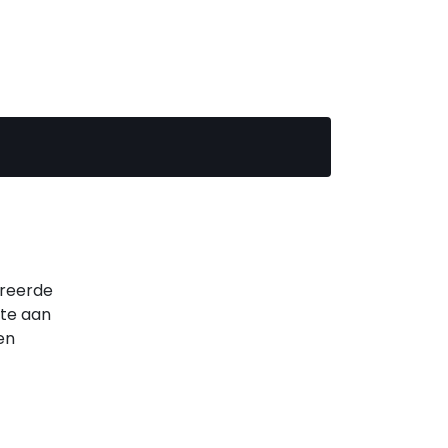
greerde
mte aan
en