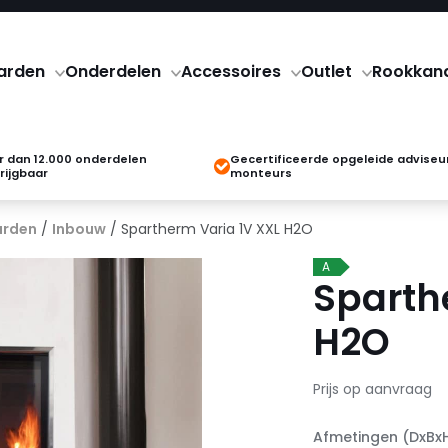
arden
Onderdelen
Accessoires
Outlet
Rookkan
 dan 12.000 onderdelen
Gecertificeerde opgeleide adviseu
rijgbaar
monteurs
arden
/
Inbouw
/ Spartherm Varia 1V XXL H2O
A
Sparth
H2O
Prijs op aanvraag
Afmetingen (DxBx