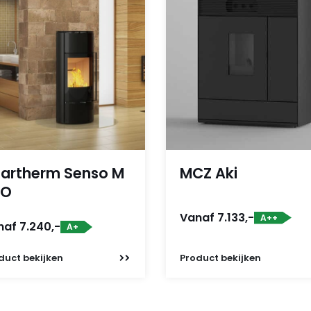
artherm Senso M
MCZ Aki
2O
Vanaf 7.133,-
A++
naf 7.240,-
A+
duct
bekijken
Product
bekijken