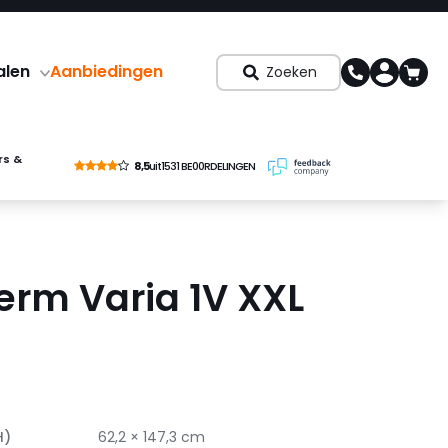
alen
Aanbiedingen
Zoeken
rs &
8,5
uit
1531 BE00RDELINGEN
erm Varia 1V XXL
H)
62,2 × 147,3 cm