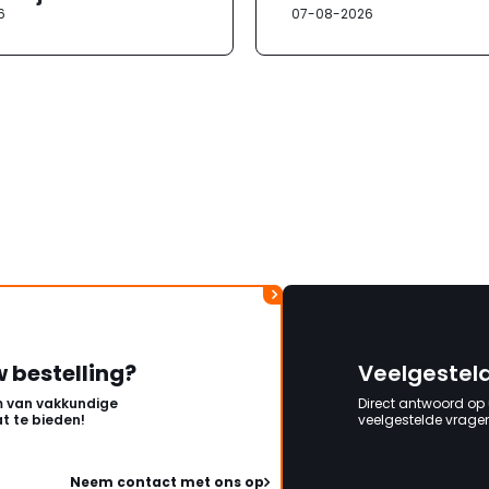
6
07-08-2026
w bestelling?
Veelgestel
 van vakkundige
Direct antwoord op
t te bieden!
veelgestelde vragen 
Neem contact met ons op