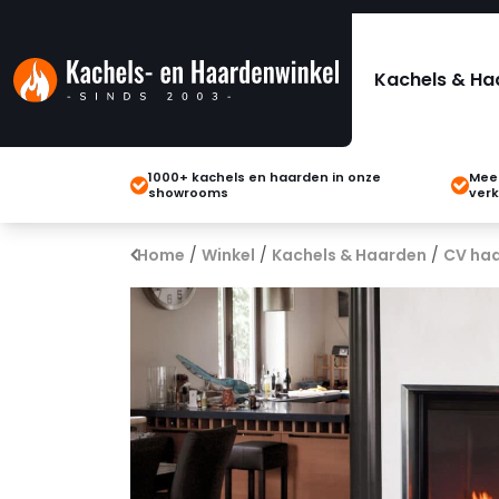
Kachels & Ha
1000+ kachels en haarden in onze
Meer
showrooms
verk
Home
/
Winkel
/
Kachels & Haarden
/
CV ha