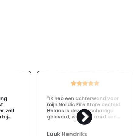
ang
"Ik heb een achterwand voor
st
mijn Nordic Fire Store besteld.
r zelf
Helaas is deze beschadigd
 bij
geleverd, wat uiteraard kan
gebeuren. Direct na
ontvangst heb ik contact
Luuk Hendriks
opgenomen met de