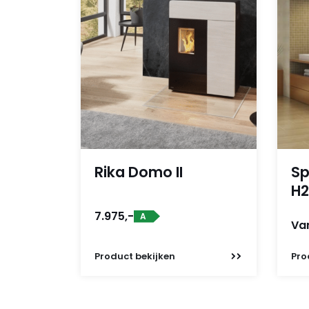
Rika Domo II
Sp
H
7.975,-
A
Va
Product
bekijken
Pro