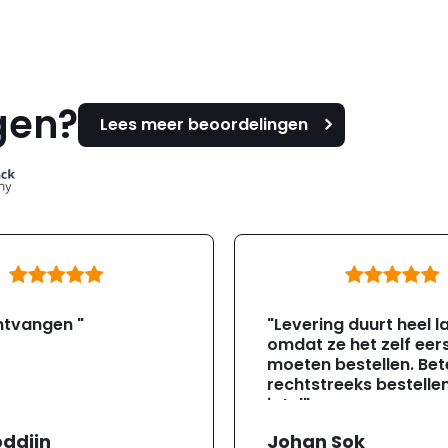
gen?
Lees meer beoordelingen
ntvangen "
"Levering duurt heel l
omdat ze het zelf eer
moeten bestellen. Bete
rechtstreeks bestellen
jotul"
oddijn
Johan Sok