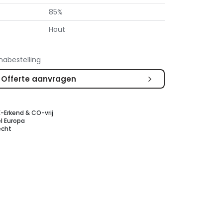
85%
Hout
nabestelling
Offerte aanvragen
E-Erkend & CO-vrij
l Europa
echt