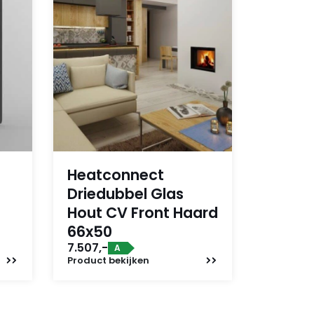
Heatconnect
Driedubbel Glas
Hout CV Front Haard
66x50
7.507,-
A
Product
bekijken