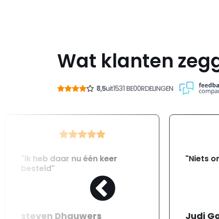
Wat klanten zeg
8,5
uit
1531 BE00RDELINGEN
"Ik heb daar nu één keer
"Niets o
besteld"
steven Dhauwers
Judi G