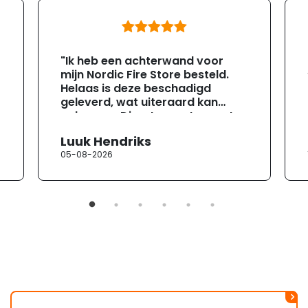
"Ik heb een achterwand voor
mijn Nordic Fire Store besteld.
Helaas is deze beschadigd
geleverd, wat uiteraard kan
gebeuren. Direct na ontvangst
heb ik contact opgenomen met
Luuk Hendriks
de klantenservice. Helaas
05-08-2026
verloopt de communicatie erg
moeizaam; tussen de e-
mailwisselingen zit telkens
ongeveer een week. Hierdoor
duurt de afhandeling onnodig
lang. Ik hoop dat dit spoedig
wordt opgelost en dat ik op
korte termijn een nieuwe,
onbeschadigde achterwand
mag ontvangen."