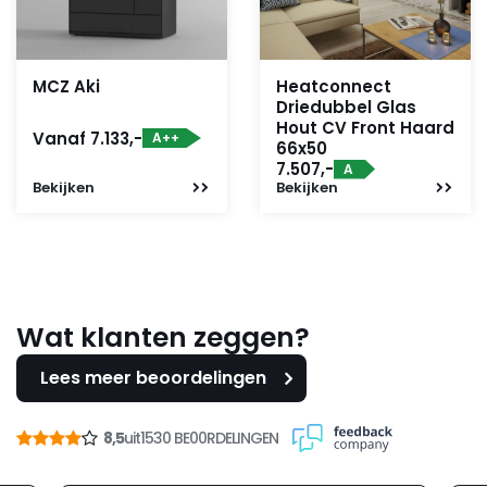
MCZ Aki
Heatconnect
Driedubbel Glas
Hout CV Front Haard
Vanaf 7.133,-
A++
66x50
7.507,-
A
Bekijken
Bekijken
Wat klanten zeggen?
Lees meer beoordelingen
8,5
uit
1530 BE00RDELINGEN