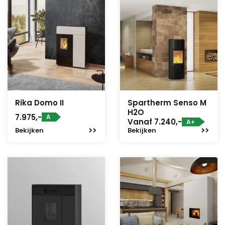
Rika Domo II
Spartherm Senso M
H2O
7.975,-
A
Vanaf 7.240,-
A+
Bekijken
Bekijken