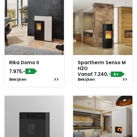
Rika Domo II
Spartherm Senso M
H2O
7.975,-
A
Vanaf 7.240,-
A+
Bekijken
Bekijken