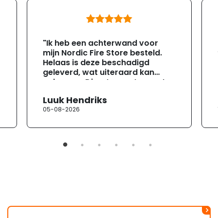
"Ik heb een achterwand voor
mijn Nordic Fire Store besteld.
Helaas is deze beschadigd
geleverd, wat uiteraard kan
gebeuren. Direct na ontvangst
heb ik contact opgenomen met
Luuk Hendriks
de klantenservice. Helaas
05-08-2026
verloopt de communicatie erg
moeizaam; tussen de e-
mailwisselingen zit telkens
ongeveer een week. Hierdoor
duurt de afhandeling onnodig
lang. Ik hoop dat dit spoedig
wordt opgelost en dat ik op
korte termijn een nieuwe,
onbeschadigde achterwand
mag ontvangen."