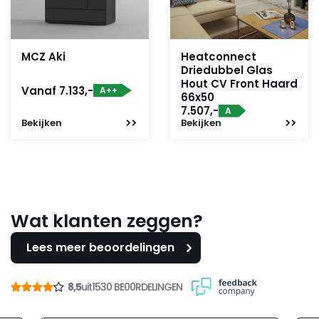
MCZ Aki
Heatconnect
Driedubbel Glas
Hout CV Front Haard
Vanaf 7.133,-
A++
66x50
7.507,-
A
Bekijken
Bekijken
Wat klanten zeggen?
Lees meer beoordelingen
8,5
uit
1530 BE00RDELINGEN