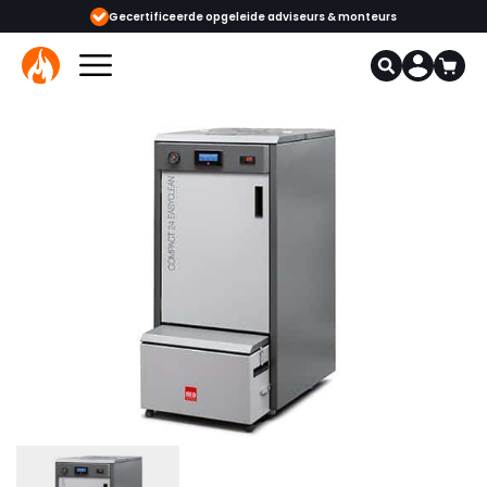
ijgbaar
Gecertificeerde opgeleide adviseurs & monteurs
1000+