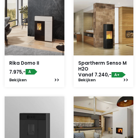
Rika Domo II
Spartherm Senso M
H2O
7.975,-
A
Vanaf 7.240,-
A+
Bekijken
Bekijken