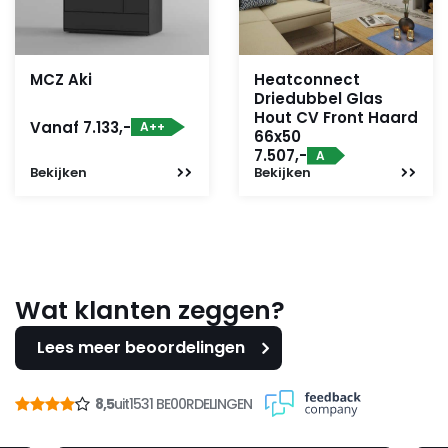
MCZ Aki
Heatconnect
Driedubbel Glas
Hout CV Front Haard
Vanaf 7.133,-
A++
66x50
7.507,-
A
Bekijken
Bekijken
Wat klanten zeggen?
Lees meer beoordelingen
8,5
uit
1531 BE00RDELINGEN