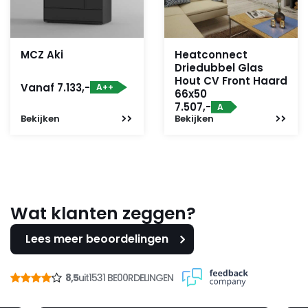
MCZ Aki
Heatconnect
Driedubbel Glas
Hout CV Front Haard
Vanaf 7.133,-
A++
66x50
7.507,-
A
Bekijken
Bekijken
Wat klanten zeggen?
Lees meer beoordelingen
8,5
uit
1531 BE00RDELINGEN