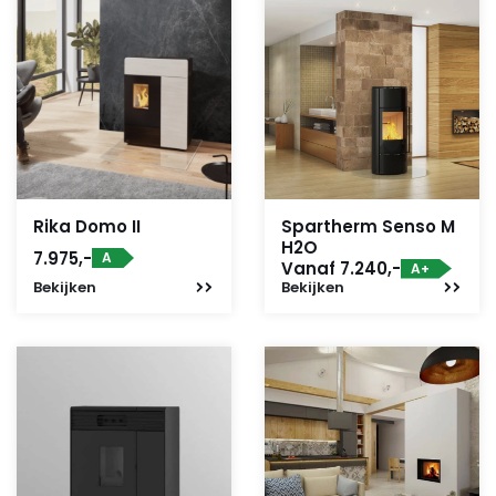
Rika Domo II
Spartherm Senso M
H2O
7.975,-
A
Vanaf 7.240,-
A+
Bekijken
Bekijken