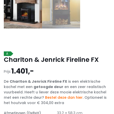
A
Charlton & Jenrick Fireline FX
1.401,-
Prijs:
De
Charlton & Jenrick Fireline FX
is een elektrische
kachel met een
getoogde deur
en een zeer realistisch
vuurbeeld. Heeft u liever deze mooie elektrische kachel
met een rechte deur?
Bestel deze dan hier
. Optioneel is
het houtvak voor € 304,00 extra
Afmetingen (DxBxH)
33,2 × 58,3 cm