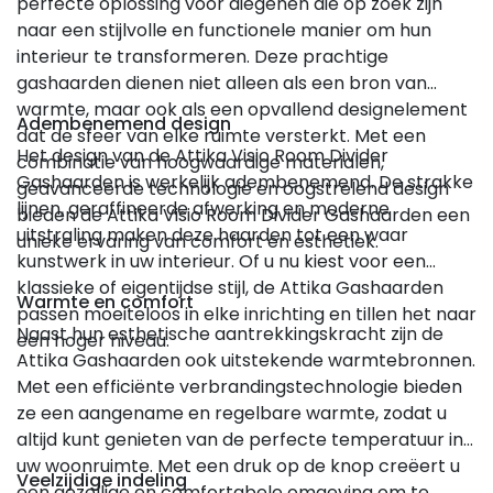
perfecte oplossing voor diegenen die op zoek zijn
naar een stijlvolle en functionele manier om hun
interieur te transformeren. Deze prachtige
gashaarden dienen niet alleen als een bron van
warmte, maar ook als een opvallend designelement
Adembenemend design
dat de sfeer van elke ruimte versterkt. Met een
Het design van de Attika Visio Room Divider
combinatie van hoogwaardige materialen,
Gashaarden is werkelijk adembenemend. De strakke
geavanceerde technologie en oogstrelend design
lijnen, geraffineerde afwerking en moderne
bieden de Attika Visio Room Divider Gashaarden een
uitstraling maken deze haarden tot een waar
unieke ervaring van comfort en esthetiek.
kunstwerk in uw interieur. Of u nu kiest voor een
klassieke of eigentijdse stijl, de Attika Gashaarden
Warmte en comfort
passen moeiteloos in elke inrichting en tillen het naar
Naast hun esthetische aantrekkingskracht zijn de
een hoger niveau.
Attika Gashaarden ook uitstekende warmtebronnen.
Met een efficiënte verbrandingstechnologie bieden
ze een aangename en regelbare warmte, zodat u
altijd kunt genieten van de perfecte temperatuur in
uw woonruimte. Met een druk op de knop creëert u
Veelzijdige indeling
een gezellige en comfortabele omgeving om te