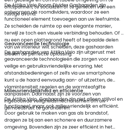
De Attika Visio Room Divider Gashaarden zijn
ontspannen, te socializen of te genieten van een
ontworpen als roomdividers, waardoor ze een
rustige avond.
functioneel element toevoegen aan uw leefruimte.
Ze scheiden de ruimte op een elegante manier,
terwijl ze toch een visuele verbinding behouden. Of u
nu een open plattegrond heeft of bepaalde delen
Geavanceerde technologie
van uw interieur wilt scheiden, deze gashaarden
De gashaarden van Attika Visio zijn uitgerust met
bieden de perfecte oplossing.
geavanceerde technologieën die zorgen voor een
veilige en gebruiksvriendelijke ervaring. Met
afstandsbedieningen of zelfs via uw smartphone
kunt u de haard eenvoudig aan- of uitzetten, de
vlamintensiteit regelen en de warmteafgifte
Milieuvriendelijkheid en efficiëntie
aanpassen. Daarnaast zijn ze voorzien van
De Attika Visio Gashaarden zijn niet alleen stijlvol en
ingebouwde veiligheidsmechanismen om uw
functioneel, maar ook milieuvriendelijk en efficiënt.
gemoedsrust te garanderen.
Door gebruik te maken van gas als brandstof,
dragen ze bij aan een schonere en duurzamere
omgeving. Bovendien zijn ze zeer efficiënt in het