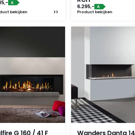
15,-
A
6.295,-
A
duct
bekijken
Product
bekijken
lfire G 160 / 41 F
Wanders Danta 1