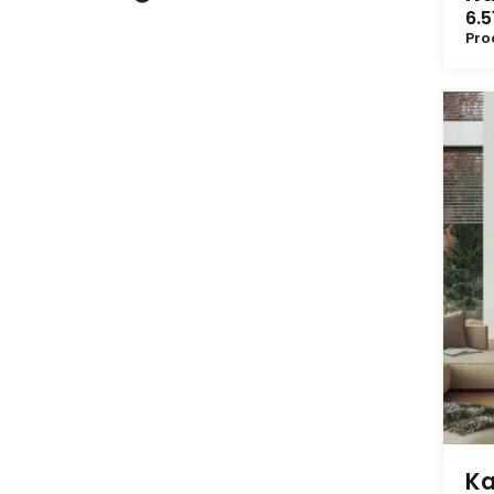
6.5
Pro
Ka