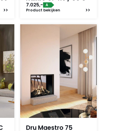
7.025,-
A
Product
bekijken
C
Dru Maestro 75