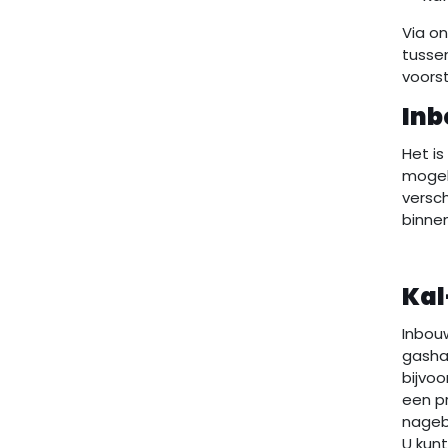
Via o
tusse
voors
In
Het is
mogeli
versch
binne
Kal
Inbouw
gashaa
bijvoo
een p
nageb
U kun