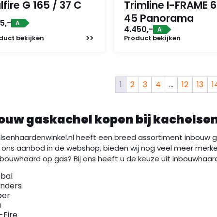
lfire G 165 / 37 C
Trimline I-FRAME 6
45 Panorama
15,-
A
4.450,-
A
duct
bekijken
Product
bekijken
1
2
3
4
…
12
13
1
ouw gaskachel kopen bij kachelse
lsenhaardenwinkel.nl heeft een breed assortiment inbouw ga
 ons aanbod in de webshop, bieden wij nog veel meer merke
nbouwhaard op gas? Bij ons heeft u de keuze uit inbouwhaar
bal
nders
ber
u
-Fire