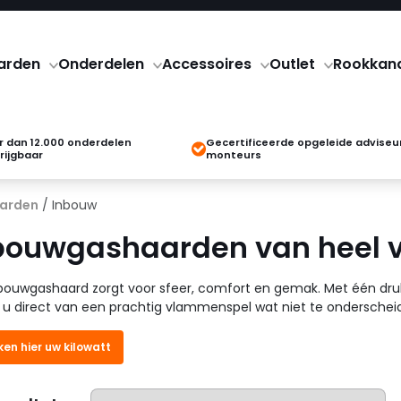
arden
Onderdelen
Accessoires
Outlet
Rookkan
 dan 12.000 onderdelen
Gecertificeerde opgeleide adviseu
rijgbaar
monteurs
arden
/ Inbouw
bouwgashaarden van heel 
bouwgashaard zorgt voor sfeer, comfort en gemak. Met één dru
 u direct van een prachtig vlammenspel wat niet te onderscheid
ken hier uw kilowatt