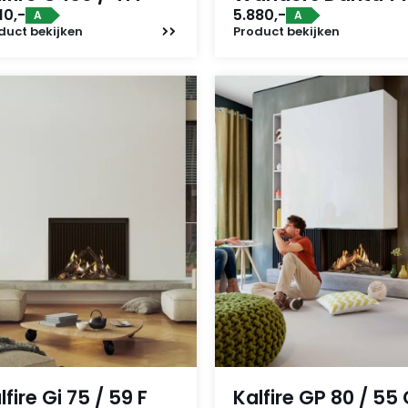
10,-
5.880,-
A
A
duct
bekijken
Product
bekijken
lfire Gi 75 / 59 F
Kalfire GP 80 / 55 