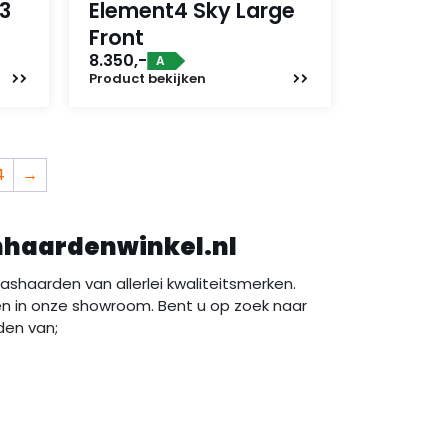
3
Element4 Sky Large
Front
8.350,-
A
Product
bekijken
4
→
nhaardenwinkel.nl
shaarden van allerlei kwaliteitsmerken.
n in onze showroom. Bent u op zoek naar
den van;