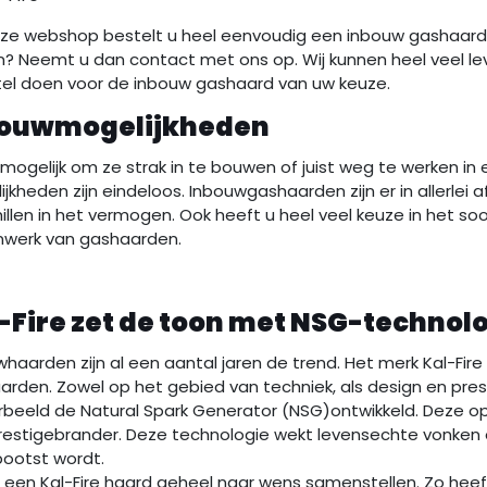
nze webshop bestelt u heel eenvoudig een inbouw gashaard.
n? Neemt u dan contact met ons op. Wij kunnen heel veel 
tel doen voor de inbouw gashaard van uw keuze.
bouwmogelijkheden
 mogelijk om ze strak in te bouwen of juist weg te werken in 
jkheden zijn eindeloos. Inbouwgashaarden zijn er in allerlei
illen in het vermogen. Ook heeft u heel veel keuze in het s
nwerk van gashaarden.
-Fire zet de toon met NSG-technol
haarden zijn al een aantal jaren de trend. Het merk Kal-Fir
rden. Zowel op het gebied van techniek, als design en presta
rbeeld de Natural Spark Generator (NSG)ontwikkeld. Deze op
restigebrander. Deze technologie wekt levensechte vonken 
ootst wordt.
t een Kal-Fire haard geheel naar wens samenstellen. Zo heef