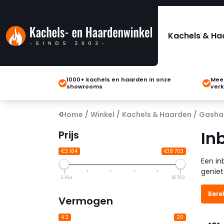
Kachels & Ha
1000+ kachels en haarden in onze
Meer
showrooms
verk
Home
/
Winkel
/
Kachels & Haarden
/
Gasha
In
Prijs
€3 164
€18 703
Een in
geniet
3 164
18 703
Bere
Vermogen
4.2
20