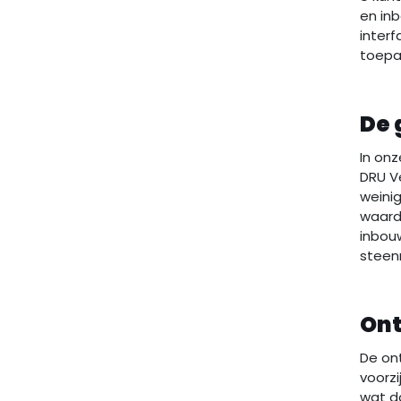
en inb
interf
toepa
De 
In onz
DRU V
weinig
waardo
inbouw
steen
Ont
De ont
voorzi
wat d