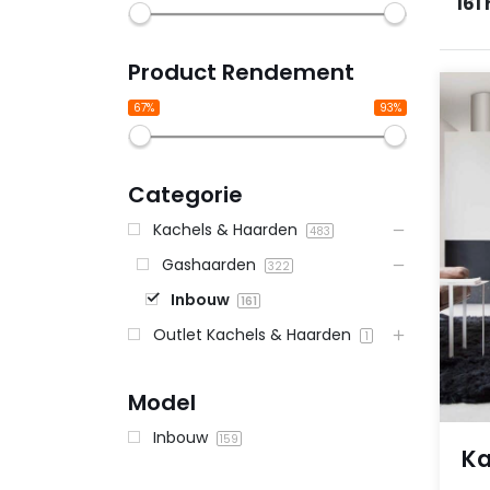
161
Product Rendement
67%
93%
Categorie
Kachels & Haarden
483
Gashaarden
322
Inbouw
161
Outlet Kachels & Haarden
1
Model
Inbouw
159
Ka