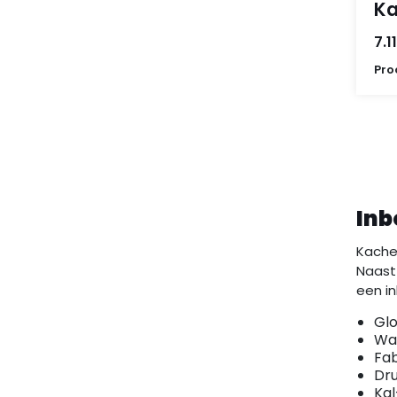
Ka
7.1
Pro
Inb
Kache
Naast
een i
Glo
Wa
Fa
Dr
Kal