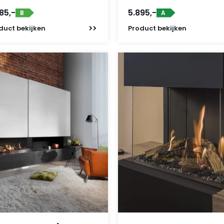
85,-
5.895,-
B
A
duct
bekijken
Product
bekijken