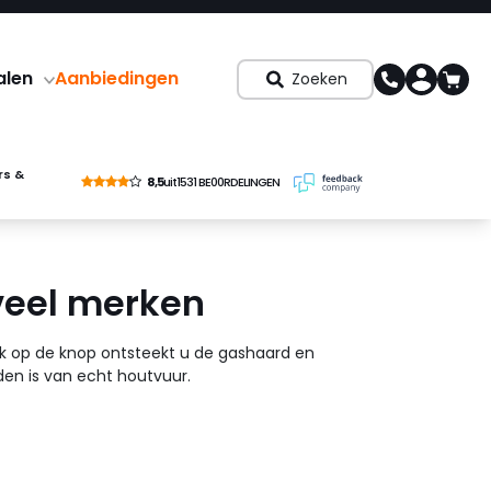
alen
Aanbiedingen
Zoeken
rs &
8,5
uit
1531 BE00RDELINGEN
veel merken
k op de knop ontsteekt u de gashaard en
en is van echt houtvuur.