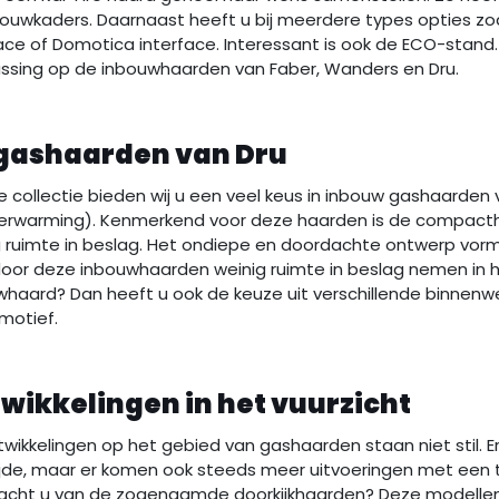
ouwkaders. Daarnaast heeft u bij meerdere types opties zoa
ace of Domotica interface. Interessant is ook de ECO-stand
ssing op de inbouwhaarden van Faber, Wanders en Dru.
gashaarden van Dru
e collectie bieden wij u een veel keus in inbouw gashaarden
erwarming). Kenmerkend voor deze haarden is de compacth
 ruimte in beslag. Het ondiepe en doordachte ontwerp vormt
or deze inbouwhaarden weinig ruimte in beslag nemen in het
haard? Dan heeft u ook de keuze uit verschillende binnenwer
motief.
wikkelingen in het vuurzicht
wikkelingen op het gebied van gashaarden staan niet stil. E
jde, maar er komen ook steeds meer uitvoeringen met een twee
acht u van de zogenaamde doorkijkhaarden? Deze modellen