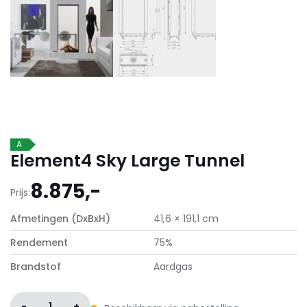
A
Element4 Sky Large Tunnel
8.875,-
Prijs:
Afmetingen (DxBxH)
41,6 × 191,1 cm
Rendement
75%
Brandstof
Aardgas
-
1
+