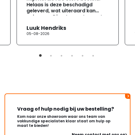
Helaas is deze beschadigd
geleverd, wat uiteraard kan
gebeuren. Direct na ontvangst
heb ik contact opgenomen met
Luuk Hendriks
de klantenservice. Helaas
05-08-2026
verloopt de communicatie erg
moeizaam; tussen de e-
mailwisselingen zit telkens
ongeveer een week. Hierdoor
duurt de afhandeling onnodig
lang. Ik hoop dat dit spoedig
wordt opgelost en dat ik op
korte termijn een nieuwe,
onbeschadigde achterwand
mag ontvangen."
Vraag of hulp nodig bij uw bestelling?
Kom naar onze showroom waar ons team van
vakkundige specialisten klaar staat om hulp op
maat te bieden!
Neem contact met ons op