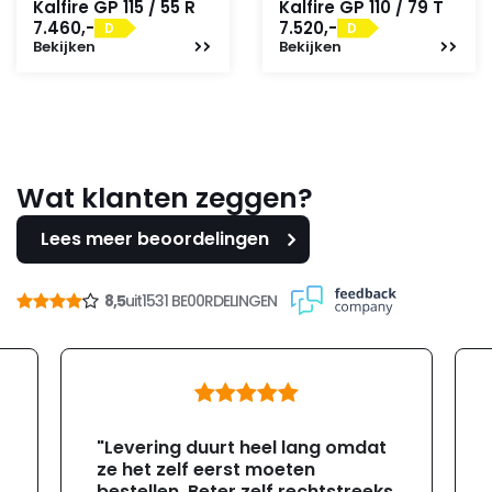
Kalfire GP 115 / 55 R
Kalfire GP 110 / 79 T
7.460,-
7.520,-
D
D
Bekijken
Bekijken
Wat klanten zeggen?
Lees meer beoordelingen
8,5
uit
1531 BE00RDELINGEN
"Levering duurt heel lang omdat
ze het zelf eerst moeten
bestellen. Beter zelf rechtstreeks