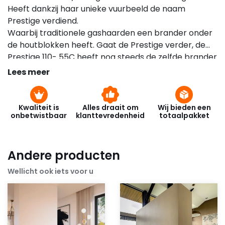
Heeft dankzij haar unieke vuurbeeld de naam
Prestige verdiend.
Waarbij traditionele gashaarden een brander onder
de houtblokken heeft. Gaat de Prestige verder, de
Prestige 110- 55C heeft nog steeds de zelfde brander
zoals die van de standaard ECO-Line modellen maar
Lees meer
dan verticaal. Daarnaast zijn de houtblokken hoog in
de kachel geplaatst met daar binnen in een brander
! En de Prestige heeft er niet één, maar drie ! En dan
Kwaliteit is
Alles draait om
Wij bieden een
onbetwistbaar
klanttevredenheid
totaalpakket
hebben we het nog niet eens over de standaard
brander die er nog steeds in zit.
Andere producten
Wellicht ook iets voor u