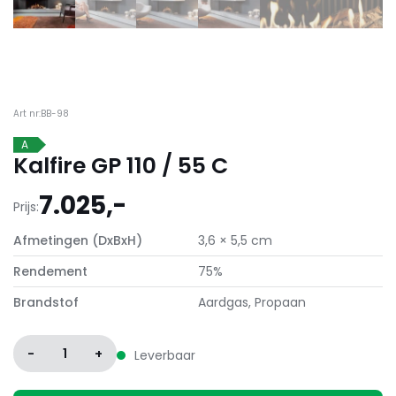
Art nr:BB-98
A
Kalfire GP 110 / 55 C
7.025,-
Prijs:
Afmetingen (DxBxH)
3,6 × 5,5 cm
Rendement
75%
Brandstof
Aardgas, Propaan
-
1
+
Leverbaar