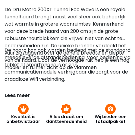
De Dru Metro 200XT Tunnel Eco Wave is een royale
tunnelhaard brengt naast veel sfeer ook behoorlijk
wat warmte in grotere woonruimtes. Kenmerkend
voor deze brede haard van 200 cm zijn de grote
robuuste ‘houtblokken’ die vrijwel niet van echt te
onderscheiden zijn. De unieke brander verdeeld het
De haard kan ook worden bediend met de standaard
vuur zigzaggend over de gehele breedte én diepte
meegeleverde afstandsbediening. Voor bediening via
van de haard. Door de verhoogde ruit heb je een nog
tablet of smartphone is er een
mooier en ruimer zicht op de vlammen.
communicatiemodule verkrijgbaar die zorgt voor de
draadloze Wifi verbinding.
Lees meer
Kwaliteit is
Alles draait om
Wij bieden een
onbetwistbaar
klanttevredenheid
totaalpakket