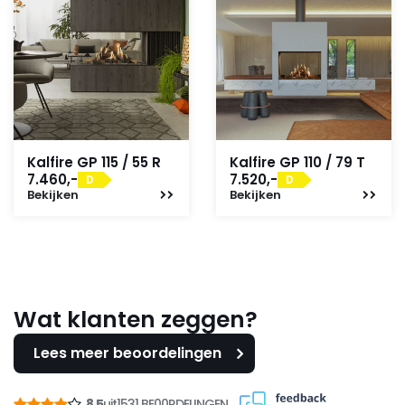
Kalfire GP 115 / 55 R
Kalfire GP 110 / 79 T
7.460,-
7.520,-
D
D
Bekijken
Bekijken
Wat klanten zeggen?
Lees meer beoordelingen
8,5
uit
1531 BE00RDELINGEN