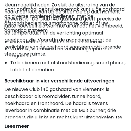
kleurmogelijkheden. Zo sluit de uitstraling van de
Voor optimaal gebruikersgemak kunt u de gashaard
haard perfect aan op de sfeer die op dat moment
op diverse manieren bedienen: met de
gewenst is. De Club 140 gashaard geeft precies de
afstandsbediening, smartphone, tablet of uw
juiste hoeveelheid warmte af omdat het vlambeeld,
domotica systeem.
de temperatuur én de verlichting optimaal
regelbaar zijn. Vooral in de avonduren zorgt de
Ledverlichting in 7 verschillende kleuren
verlichting van de gashaard voor een schitterende
Warmte, vlambeeld en verlichting optimaal
sfeer in uw ruimte.
regelbaar
Te bedienen met afstandsbediening, smartphone,
tablet of domotica
Beschikbaar in vier verschillende uitvoeringen
De nieuwe Club 140 gashaard van Element4 is
beschikbaar als roomdivider, tunnelhaard,
hoekhaard en fronthaard. De haard is tevens
leverbaar in combinatie met de Multiburner; drie
branders die u links en rechts kunt uitschakelen. De
Multiburner van de Club 140 serie is bovendien in drie
Lees meer