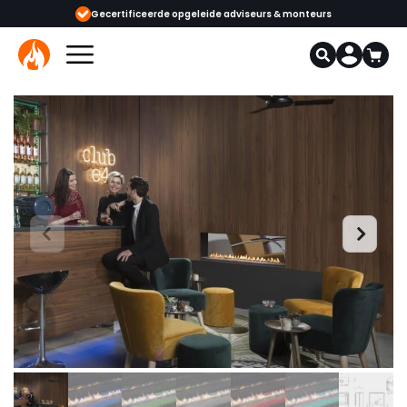
ijgbaar
Gecertificeerde opgeleide adviseurs & monteurs
1000+