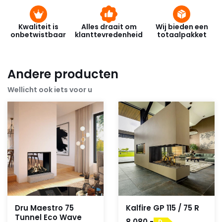
verschillende opties beschikbaar: met houtset, witte
kiezels, witte of grijze stenen.
Kwaliteit is
Alles draait om
Wij bieden een
onbetwistbaar
klanttevredenheid
totaalpakket
Andere producten
Wellicht ook iets voor u
Dru Maestro 75
Kalfire GP 115 / 75 R
Tunnel Eco Wave
8.080,-
D