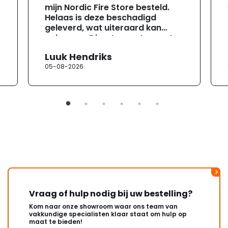
mijn Nordic Fire Store besteld.
Helaas is deze beschadigd
geleverd, wat uiteraard kan
gebeuren. Direct na ontvangst
heb ik contact opgenomen met
Luuk Hendriks
de klantenservice. Helaas
05-08-2026
verloopt de communicatie erg
moeizaam; tussen de e-
mailwisselingen zit telkens
ongeveer een week. Hierdoor
duurt de afhandeling onnodig
lang. Ik hoop dat dit spoedig
wordt opgelost en dat ik op
korte termijn een nieuwe,
onbeschadigde achterwand
mag ontvangen."
Vraag of hulp nodig bij uw bestelling?
Kom naar onze showroom waar ons team van
vakkundige specialisten klaar staat om hulp op
maat te bieden!