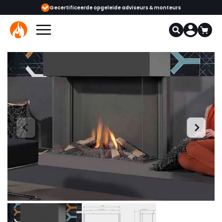
r
Gecertificeerde opgeleide adviseurs & monteurs
1000+ kach