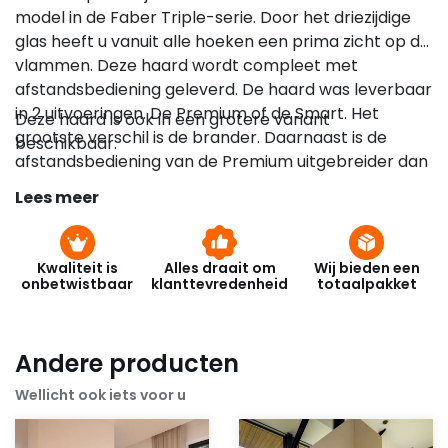
model in de Faber Triple-serie. Door het driezijdige
glas heeft u vanuit alle hoeken een prima zicht op de
vlammen. Deze haard wordt compleet met
afstandsbediening geleverd. De haard was leverbaar
in 2 uitvoeringen. De Premium of de Smart. Het
Deze haard is ook in een grotere variant
grootste verschil is de brander. Daarnaast is de
beschikbaar.
afstandsbediening van de Premium uitgebreider dan
van de Smart. Tegenwoordig wordt alleen nog
Lees meer
de Triple Premium M geleverd – Deze haard is
compleet met de Step Burner brander van de Faber.
Met deze unieke brander heeft u altijd een vol
Kwaliteit is
Alles draait om
Wij bieden een
vuurbeeld met hoge vlammen. Of u nu de haard op
onbetwistbaar
klanttevredenheid
totaalpakket
vol vermogen heeft branden voor aangename
warmte of op een laag vermogen voor dat beetje
extra sfeer. Met de Step Burner heeft een
Andere producten
schitterend vlammenspel.
Wellicht ook iets voor u