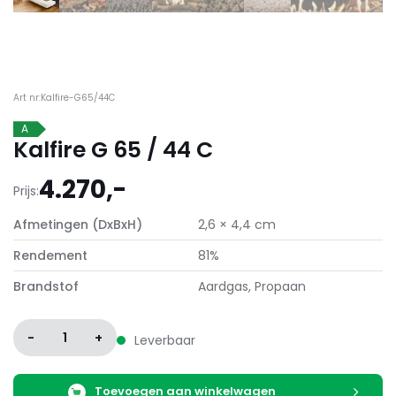
Art nr:Kalfire-G65/44C
A
Kalfire G 65 / 44 C
4.270,-
Prijs:
Afmetingen (DxBxH)
2,6 × 4,4 cm
Rendement
81%
Brandstof
Aardgas, Propaan
-
1
+
Leverbaar
Toevoegen aan winkelwagen