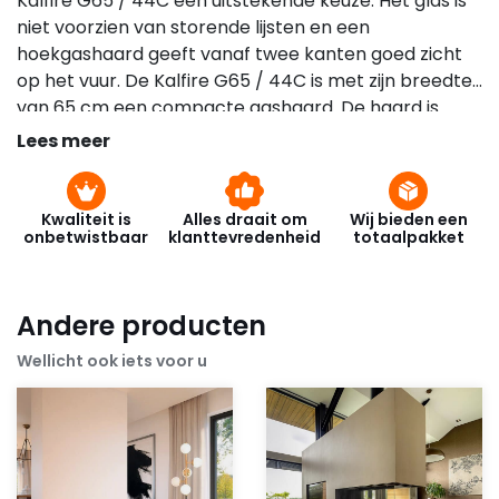
Kalfire G65 / 44C een uitstekende keuze. Het glas is
niet voorzien van storende lijsten en een
hoekgashaard geeft vanaf twee kanten goed zicht
op het vuur. De Kalfire G65 / 44C is met zijn breedte
van 65 cm een compacte gashaard. De haard is
verkrijgbaar met een linkse en een rechtse hoek. Een
Lees meer
Fairo ECO-line past in elk interieur. Het plateau voor
de haard loopt tot aan het glas door en door het
ontbreken van een metalen omlijsting geeft de
Kwaliteit is
Alles draait om
Wij bieden een
onbetwistbaar
klanttevredenheid
totaalpakket
gashaard de indruk een open haard te zijn.
Andere producten
Wellicht ook iets voor u