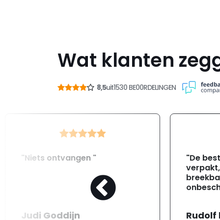
Wat klanten zeg
8,5
uit
1530 BE00RDELINGEN
"Niets ontvangen "
"De best
verpakt
breekba
onbesch
Judi Goddijn
Rudolf