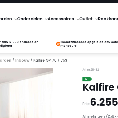
arden
Onderdelen
Accessoires
Outlet
Rookkan
 dan 12.000 onderdelen
Gecertificeerde opgeleide adviseu
rijgbaar
monteurs
arden
/
Inbouw
/ Kalfire GP 70 / 75S
Art nr:BB-82
A
Kalfire
6.255
Prijs:
Afmetingen (DxBx