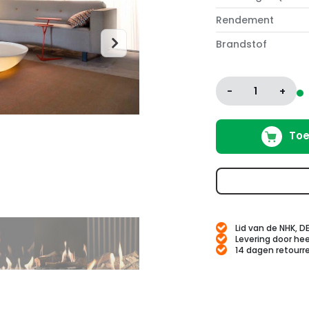
Rendement
Brandstof
-
1
+
Toe
Lid van de NHK, D
Levering door hee
14 dagen retourr