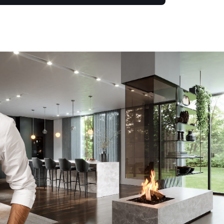
bestellen (6x gevraagd) en
zelfs ook geen minimale
tegemoetkoming (voor het
gevoel) in de behoorlijk extra
kosten die ik heb moeten
maken. Jammer dat
verantwoording niet
genomen wordt. Ben al
benieuwd naar het antwoord
waarin de schuld bij anderen
of mijzelf wordt neergelegd. "