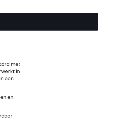
haard met
rwerkt in
an een
den en
erdoor