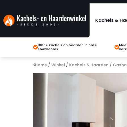
Kachels & Ha
1000+ kachels en haarden in onze
Meer
showrooms
verk
Home
/
Winkel
/
Kachels & Haarden
/
Gasha