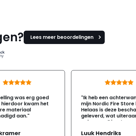
gen?
Lees meer beoordelingen
elling was erg goed
"Ik heb een achterwa
, hierdoor kwam het
mijn Nordic Fire Store
re materiaal
Helaas is deze besch
adigd aan."
geleverd, wat uiteraa
gebeuren. Direct na
ontvangst heb ik con
 kramer
Luuk Hendriks
opgenomen met de