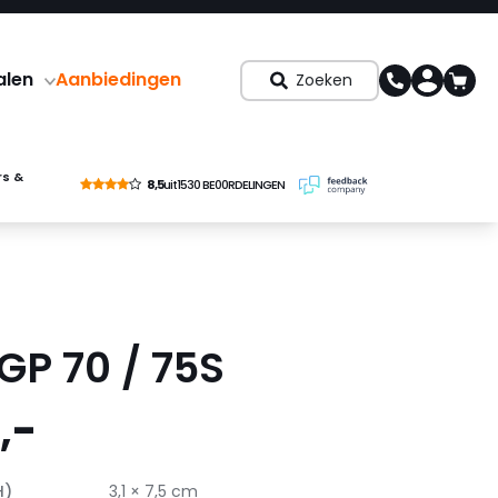
alen
Aanbiedingen
Zoeken
rs &
8,5
uit
1530 BE00RDELINGEN
 GP 70 / 75S
,-
H)
3,1 × 7,5 cm