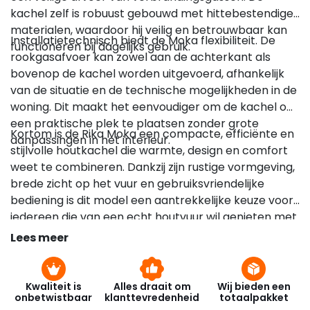
kachel zelf is robuust gebouwd met hittebestendige
materialen, waardoor hij veilig en betrouwbaar kan
Installatietechnisch biedt de Moka flexibiliteit. De
functioneren bij dagelijks gebruik.
rookgasafvoer kan zowel aan de achterkant als
bovenop de kachel worden uitgevoerd, afhankelijk
van de situatie en de technische mogelijkheden in de
woning. Dit maakt het eenvoudiger om de kachel op
een praktische plek te plaatsen zonder grote
Kortom is de Rika Moka een compacte, efficiënte en
aanpassingen in het interieur.
stijlvolle houtkachel die warmte, design en comfort
weet te combineren. Dankzij zijn rustige vormgeving,
brede zicht op het vuur en gebruiksvriendelijke
bediening is dit model een aantrekkelijke keuze voor
iedereen die van een echt houtvuur wil genieten met
een moderne interpretatie van functie en esthetiek.
Lees meer
Kwaliteit is
Alles draait om
Wij bieden een
onbetwistbaar
klanttevredenheid
totaalpakket