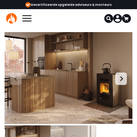
ijgbaar
Gecertificeerde opgeleide adviseurs & monteurs
1000+