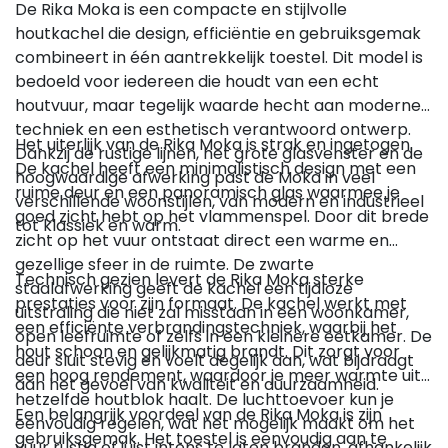
De Rika Moka is een compacte en stijlvolle
houtkachel die design, efficiëntie en gebruiksgemak
combineert in één aantrekkelijk toestel. Dit model is
bedoeld voor iedereen die houdt van een echt
houtvuur, maar tegelijk waarde hecht aan moderne
techniek en een esthetisch verantwoord ontwerp.
Het uiterlijk van de Rika Moka is strak en ingetogen.
Dankzij de rustige lijnen, het grote glasvenster en de
De kachel heeft een minimalistisch design met een
hoogwaardige afwerking past de Moka in veel
ruime deur en een panoramisch glas waarmee je
verschillende woonstijlen, van modern en industrieel
goed zicht hebt op het vlammenspel. Door dit brede
tot klassiek en warm.
zicht op het vuur ontstaat direct een warme en
gezellige sfeer in de ruimte. De zwarte
Technisch gezien levert de Rika Moka sterke
staalafwerking geeft de kachel een tijdloze
prestaties voor zijn formaat. De kachel werkt met
uitstraling die niet zal misstaan in een woonkamer,
een efficiënte verbrandingstechniek, waarbij het
open leefruimte of zelfs in een kleinere eetkamer. De
hout schoon en gelijkmatig brandt. Dit zorgt voor
deur sluit stevig en voelt degelijk aan, wat bijdraagt
een hoog rendement, waardoor je meer warmte uit
aan het gevoel van kwaliteit en duurzaamheid.
hetzelfde houtblok haalt. De luchttoevoer kun je
Een belangrijk voordeel van de Rika Moka is zijn
eenvoudig regelen, wat het mogelijk maakt om het
gebruiksgemak. Het toestel is eenvoudig aan te
vuur rustig of juist intens te laten branden, afhankelijk