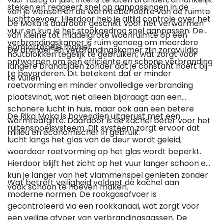
steken en reageert snel op aanpassingen in de
van je wensen en de warmtebehoefte van de ruimte.
luchttoevoer. Hierdoor heb je altijd controle over het
De Moka is daardoor geschikt voor het verwarmen
vuur en kun je het stookgedrag snel aanpassen. De
van kleine tot middelgrote woonruimte op een
verbrandingskamer is ruim genoeg om meerdere
comfortabele manier.
De brander en verbrandingskamer zijn zorgvuldig
houtblokken tegelijk te gebruiken, wat zorgt voor
ontworpen om een efficiënte en schone verbranding
langere brandtijden zonder dat je constant hoeft bij
te bevorderen. Dit betekent dat er minder
te vullen.
roetvorming en minder onvolledige verbranding
plaatsvindt, wat niet alleen bijdraagt aan een
schonere lucht in huis, maar ook aan een betere
De Rika Moka is bovendien uitgerust met een
warmteafgifte. Daardoor is de kachel beter voor het
ruitenspoelsysteem. Dit systeem zorgt ervoor dat
milieu en economischer in gebruik.
lucht langs het glas van de deur wordt geleid,
waardoor roetvorming op het glas wordt beperkt.
Hierdoor blijft het zicht op het vuur langer schoon en
kun je langer van het vlammenspel genieten zonder
Wat betreft veiligheid voldoet de kachel aan
vaak schoon te hoeven maken.
moderne normen. De rookgasafvoer is
gecontroleerd via een rookkanaal, wat zorgt voor
een veilige afvoer van verbrandingsgassen. De