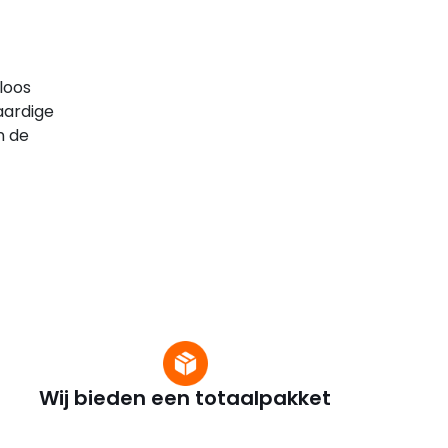
dloos
aardige
n de
Wij bieden een totaalpakket