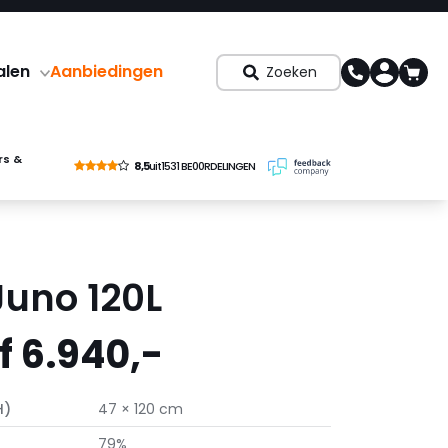
alen
Aanbiedingen
Zoeken
rs &
8,5
uit
1531 BE00RDELINGEN
Juno 120L
 6.940,-
H)
47 × 120 cm
79%