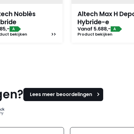
tech Noblès
Altech Max H Dep
bride
Hybride-e
85,-
Vanaf 5.688,-
A
A
duct
bekijken
Product
bekijken
gen?
Lees meer beoordelingen