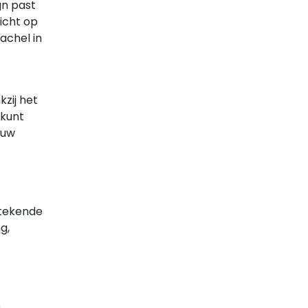
gn past
icht op
achel in
zij het
 kunt
 uw
stekende
g,
e