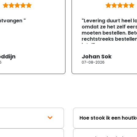
ntvangen "
"Levering duurt heel l
omdat ze het zelf eer
moeten bestellen. Bete
rechtstreeks bestellen
jotul"
oddijn
Johan Sok
6
07-08-2026
Hoe stook ik een houtk