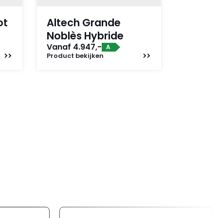
ot
Altech Grande
Noblès Hybride
Vanaf 4.947,-
A
Product
bekijken