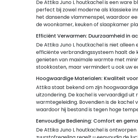
De Attika Juno L houtkachel is een ware bli
perfect bij zowel moderne als klassieke i
het dansende vlammenspel, waardoor een 
de woonkamer, keuken of slaapkamer plaats
Efficiënt Verwarmen: Duurzaamheid in ac
De Attika Juno L houtkachel is niet alleen
efficiënte verbrandingssysteem haalt de 
genieten van maximale warmte met minima
stookkosten, maar vermindert u ook uw e
Hoogwaardige Materialen: Kwaliteit voo
Attika staat bekend om zijn hoogwaardig
uitzondering. De kachel is vervaardigd uit
warmtegeleiding. Bovendien is de kachel 
waardoor hij bestand is tegen hoge tempe
Eenvoudige Bediening: Comfort en gem
De Attika Juno L houtkachel is ontworpe
zuurstofregeling regelt u eenvoudig de lu