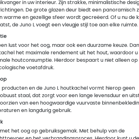
kvanger in uw interieur. Zijn strakke, minimalistische desi
nrichtingen. De grote glazen deur biedt een panoramisch z
warme en gezellige sfeer wordt gecreëerd. Of u nu de k
t, de Juno L voegt een vleugje stijl toe aan elke ruimte.
tie
 een lust voor het oog, maar ook een duurzame keuze. Dank
kachel het maximale rendement uit het hout, waardoor u
le houtconsumptie. Hierdoor bespaart u niet alleen op
cologische voetafdruk.
rop
e producten en de Juno L houtkachel vormt hierop geen
 robuust staal, dat zorgt voor een lange levensduur en uit
voorzien van een hoogwaardige vuurvaste binnenbekledin
raturen en langdurig gebruik.
ak
n met het oog op gebruiksgemak. Met behulp van de
chttoevoer en het verbrandingsproces. Hierdoor kunt u d