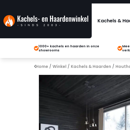
Kachels & Ha
1000+ kachels en haarden in onze
Meer
showrooms
verk
Home
/
Winkel
/
Kachels & Haarden
/
Houth