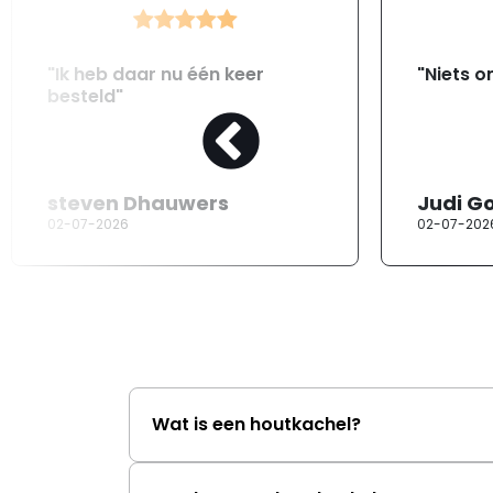
"Ik heb daar nu één keer
"Niets o
besteld"
steven Dhauwers
Judi G
02-07-2026
02-07-202
Wat is een houtkachel?