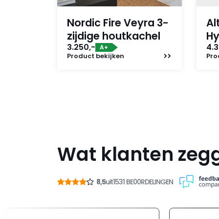
Nordic Fire Veyra 3-
Al
zijdige houtkachel
Hy
3.250,-
4.3
A+
Product
bekijken
Pro
Wat klanten zeg
8,5
uit
1531 BE00RDELINGEN