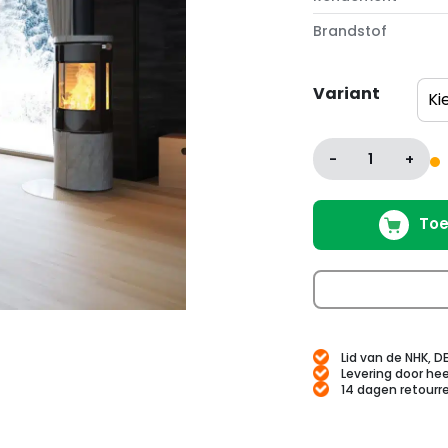
Brandstof
Variant
-
1
+
Toe
Lid van de NHK, D
Levering door hee
14 dagen retourr