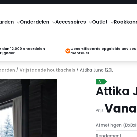
arden
Onderdelen
Accessoires
Outlet
Rookkan
 dan 12.000 onderdelen
Gecertificeerde opgeleide adviseu
rijgbaar
monteurs
aarden
/
Vrijstaande houtkachels
/ Attika Juno 120L
A
Attika 
Vanaf
Prijs:
Afmetingen (DxBx
Rendement