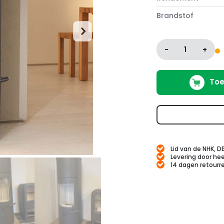
Brandstof
-
1
+
Toe
Lid van de NHK, D
Levering door hee
14 dagen retourr