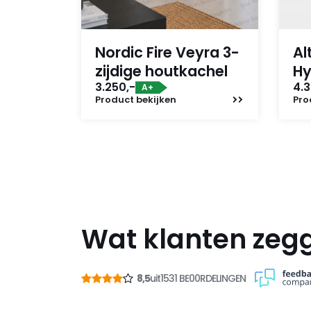
Nordic Fire Veyra 3-
Al
zijdige houtkachel
Hy
3.250,-
4.3
A+
Product
bekijken
Pro
Wat klanten zeg
8,5
uit
1531 BE00RDELINGEN