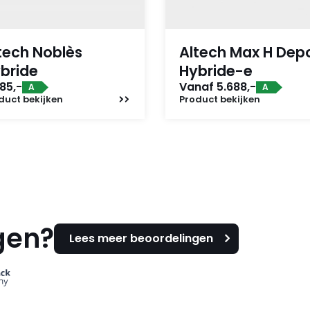
tech Noblès
Altech Max H Dep
bride
Hybride-e
85,-
Vanaf 5.688,-
A
A
duct
bekijken
Product
bekijken
gen?
Lees meer beoordelingen