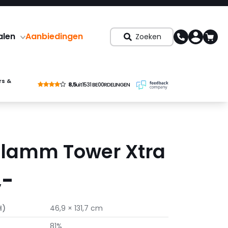
alen
Aanbiedingen
Zoeken
rs &
8,5
uit
1531 BE00RDELINGEN
flamm Tower Xtra
,-
H)
46,9 × 131,7 cm
81%