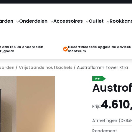
arden
Onderdelen
Accessoires
Outlet
Rookkan
 dan 12.000 onderdelen
Gecertificeerde opgeleide adviseu
rijgbaar
monteurs
aarden
/
Vrijstaande houtkachels
/ Austroflamm Tower Xtra
A+
Austro
4.610
Prijs:
Afmetingen (DxBx
Rendement