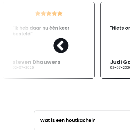
"Ik heb daar nu één keer
"Niets o
besteld"
steven Dhauwers
Judi G
02-07-2026
02-07-202
Wat is een houtkachel?