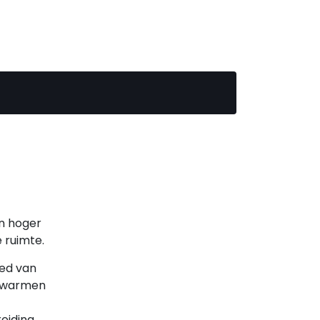
en hoger
 ruimte.
ied van
erwarmen
iding.