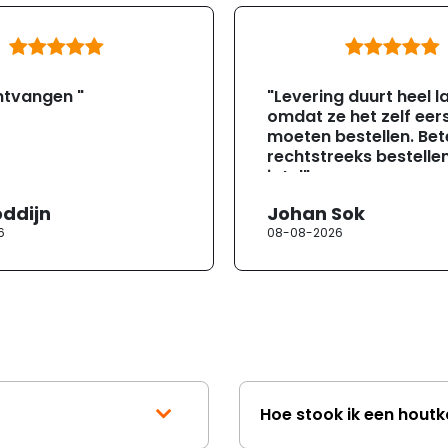
ntvangen "
"Levering duurt heel l
omdat ze het zelf eer
moeten bestellen. Bete
rechtstreeks bestellen
jotul"
oddijn
Johan Sok
6
08-08-2026
Hoe stook ik een houtk