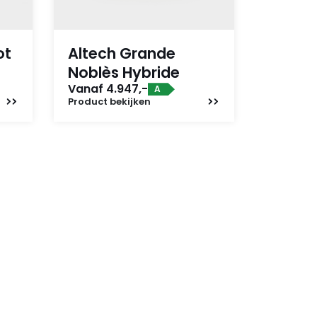
ot
Altech Grande
Noblès Hybride
Vanaf 4.947,-
A
Product
bekijken