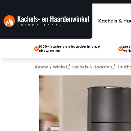
Kachels & Ha
1000+ kachels en haarden in onze
Meer
showrooms
verk
Home
/
Winkel
/
Kachels & Haarden
/
Houth