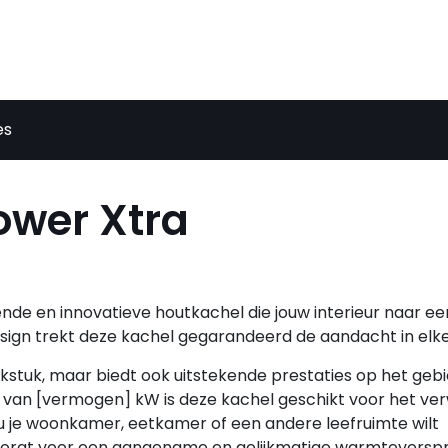
es
wer Xtra
nde en innovatieve houtkachel die jouw interieur naar e
design trekt deze kachel gegarandeerd de aandacht in elke
onkstuk, maar biedt ook uitstekende prestaties op het geb
van [vermogen] kW is deze kachel geschikt voor het v
nu je woonkamer, eetkamer of een andere leefruimte wilt
orgt voor een aangename en gelijkmatige warmteverspre