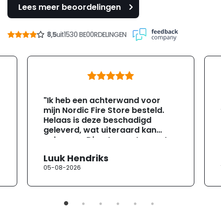
Lees meer beoordelingen
8,5
uit
1530 BE00RDELINGEN
"Ik heb een achterwand voor
mijn Nordic Fire Store besteld.
Helaas is deze beschadigd
geleverd, wat uiteraard kan
gebeuren. Direct na ontvangst
heb ik contact opgenomen met
Luuk Hendriks
de klantenservice. Helaas
05-08-2026
verloopt de communicatie erg
moeizaam; tussen de e-
mailwisselingen zit telkens
ongeveer een week. Hierdoor
duurt de afhandeling onnodig
lang. Ik hoop dat dit spoedig