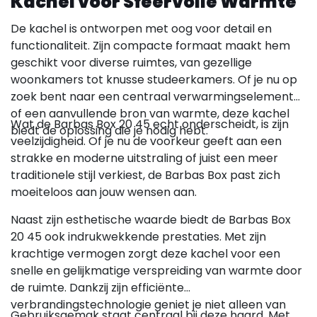
Kachel voor Sfeervolle Warmte
De kachel is ontworpen met oog voor detail en
functionaliteit. Zijn compacte formaat maakt hem
geschikt voor diverse ruimtes, van gezellige
woonkamers tot knusse studeerkamers. Of je nu op
zoek bent naar een centraal verwarmingselement
of een aanvullende bron van warmte, deze kachel
Wat de Barbas Box 20 45 echt onderscheidt, is zijn
biedt de oplossing die je nodig hebt.
veelzijdigheid. Of je nu de voorkeur geeft aan een
strakke en moderne uitstraling of juist een meer
traditionele stijl verkiest, de Barbas Box past zich
moeiteloos aan jouw wensen aan.
Naast zijn esthetische waarde biedt de Barbas Box
20 45 ook indrukwekkende prestaties. Met zijn
krachtige vermogen zorgt deze kachel voor een
snelle en gelijkmatige verspreiding van warmte door
de ruimte. Dankzij zijn efficiënte
verbrandingstechnologie geniet je niet alleen van
Gebruiksgemak staat centraal bij deze haard. Met