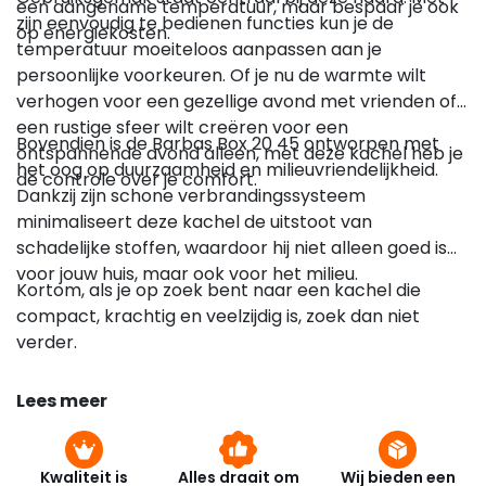
een aangename temperatuur, maar bespaar je ook
zijn eenvoudig te bedienen functies kun je de
op energiekosten.
temperatuur moeiteloos aanpassen aan je
persoonlijke voorkeuren. Of je nu de warmte wilt
verhogen voor een gezellige avond met vrienden of
een rustige sfeer wilt creëren voor een
Bovendien is de Barbas Box 20 45 ontworpen met
ontspannende avond alleen, met deze kachel heb je
het oog op duurzaamheid en milieuvriendelijkheid.
de controle over je comfort.
Dankzij zijn schone verbrandingssysteem
minimaliseert deze kachel de uitstoot van
schadelijke stoffen, waardoor hij niet alleen goed is
voor jouw huis, maar ook voor het milieu.
Kortom, als je op zoek bent naar een kachel die
compact, krachtig en veelzijdig is, zoek dan niet
verder.
Lees meer
Kwaliteit is
Alles draait om
Wij bieden een