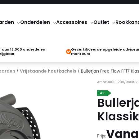
arden
Onderdelen
Accessoires
Outlet
Rookkan
 dan 12.000 onderdelen
Gecertificeerde opgeleide adviseu
rijgbaar
monteurs
aarden
/
Vrijstaande houtkachels
/ Bullerjan Free Flow FF17 Klass
Art nr:98000200/98010
A+
Bullerj
Klassik 
Vanaf
Prijs: