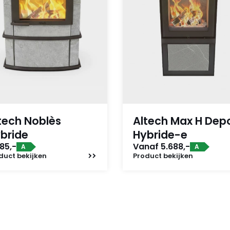
tech Noblès
Altech Max H Dep
bride
Hybride-e
85,-
Vanaf 5.688,-
A
A
duct
bekijken
Product
bekijken