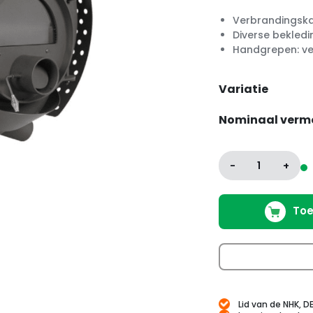
Verbrandingska
Diverse bekledi
Handgrepen: ve
Variatie
Nominaal verm
-
1
+
Toe
Lid van de NHK, D