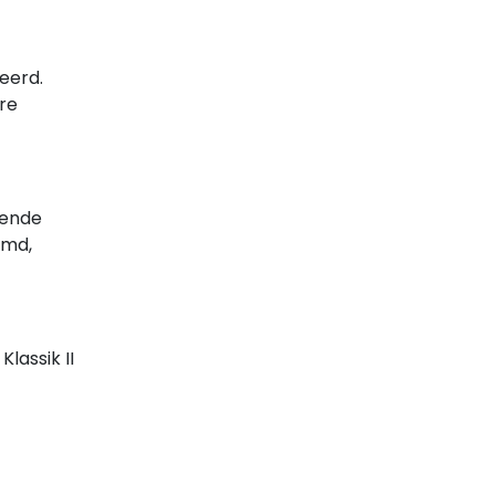
eerd.
re
lende
omd,
lassik II