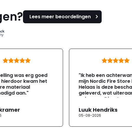
gen?
Lees meer beoordelingen
elling was erg goed
"Ik heb een achterwa
, hierdoor kwam het
mijn Nordic Fire Store
re materiaal
Helaas is deze besch
adigd aan."
geleverd, wat uiteraa
gebeuren. Direct na
ontvangst heb ik con
 kramer
Luuk Hendriks
opgenomen met de
6
05-08-2026
klantenservice. Helaa
verloopt de communi
erg moeizaam; tussen