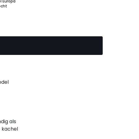
l Europa
echt
odel
dig als
 kachel