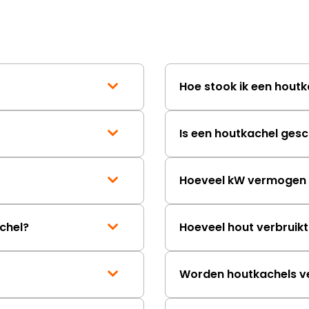
mailwisselingen zit te
ongeveer een week. H
duurt de afhandeling
lang. Ik hoop dat dit spoedig
wordt opgelost en dat
korte termijn een nie
Hoe stook ik een houtk
onbeschadigde acht
mag ontvangen."
Is een houtkachel gesc
Hoeveel kW vermogen h
chel?
Hoeveel hout verbruik
Worden houtkachels v