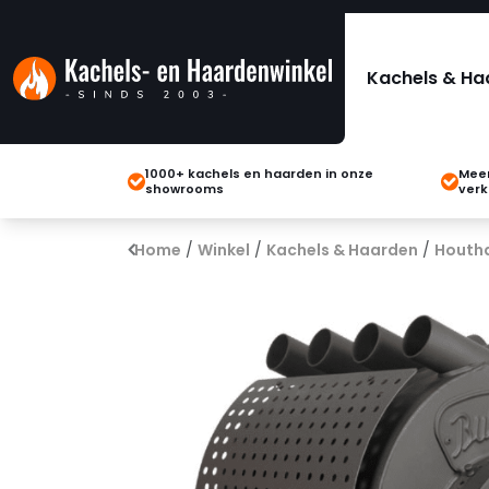
Kachels & Ha
1000+ kachels en haarden in onze
Meer
showrooms
verk
Home
/
Winkel
/
Kachels & Haarden
/
Houth