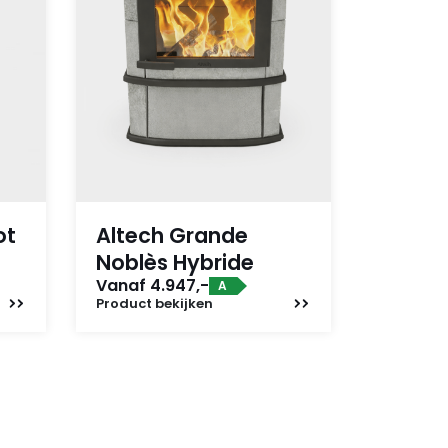
ot
Altech Grande
Noblès Hybride
Vanaf 4.947,-
A
Product
bekijken