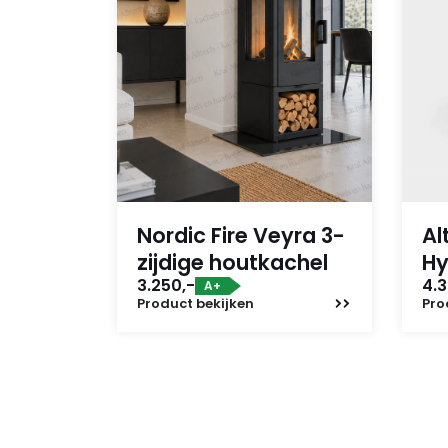
Nordic Fire Veyra 3-
Al
zijdige houtkachel
Hy
3.250,-
4.3
A+
Product
bekijken
Pro