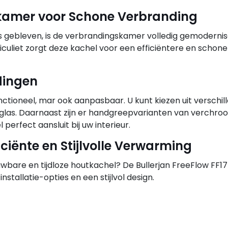
kamer voor Schone Verbranding
is gebleven, is de verbrandingskamer volledig gemodernis
culiet zorgt deze kachel voor een efficiëntere en schone
edingen
functioneel, mar ook aanpasbaar. U kunt kiezen uit verschil
en glas. Daarnaast zijn er handgreepvarianten van verchro
perfect aansluit bij uw interieur.
iciënte en Stijlvolle Verwarming
bare en tijdloze houtkachel? De Bullerjan FreeFlow FF17 K
installatie-opties en een stijlvol design.