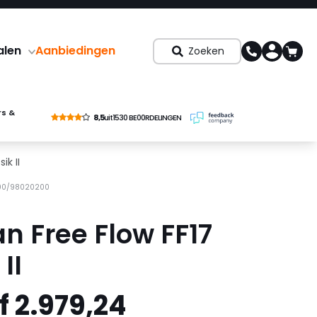
alen
Aanbiedingen
Zoeken
rs &
8,5
uit
1530 BE00RDELINGEN
ik II
200/98020200
an Free Flow FF17
II
 2.979,24