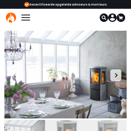
ijgbaar
Gecertificeerde opgeleide adviseurs & monteurs
1000+