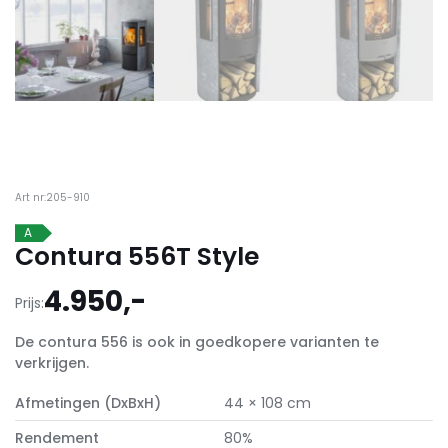
Art nr:205-910
A
Contura 556T Style
4.950,-
Prijs:
De contura 556 is ook in goedkopere varianten te
verkrijgen.
Afmetingen (DxBxH)
44 × 108 cm
Rendement
80%