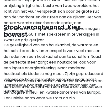
omlijsting krijgt u het beste van twee werelden: het
licht van het vuur verspreidt zich door de grote ruit
aan de voorkant en de ruiten aan de zijkant. Het van
nature warmte absorberende speksteen
Stook verantwoord, Kies
garandeert u een optimaal verwarmingsvermogen.
bewust
De Contura 556 T met speksteen in te verkrijgen in
zwart en grijs gietijzer.
De gezelligheid van een houtkachel, de warmte en
het schitterende vlammenspel is voor veel mensen
dé reden om een houtkachel aan te schaffen. Naast
de perfecte sfeer zorgt een houtkachel ook voor
een lagere energierekening. Maar moderne
houtkachels bieden u nóg meer. Zij zijn geproduceerd
volgens de hoogste kwaliteitsnormen waar naast
Kiest u voor een kachel die valt onder Bewust Stoken
uitstekende kwaliteit, milieu en duurzaamheid het
dan bent u verzekerd van een haard die voldoet aan
uitgangspunt is.
de hoogste milieu- en kwaliteitsnormen van Europa.
Een unieke norm waar we trots op zijn.