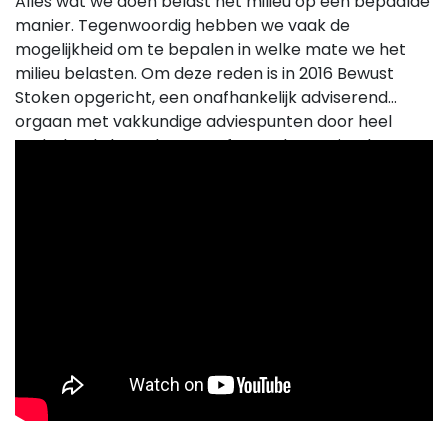
Alles wat we doen belast het milieu op een bepaalde
manier. Tegenwoordig hebben we vaak de
mogelijkheid om te bepalen in welke mate we het
milieu belasten. Om deze reden is in 2016 Bewust
Stoken opgericht, een onafhankelijk adviserend
orgaan met vakkundige adviespunten door heel
Nederland, dat gehoor geeft aan de groeiende
behoefte om een zo goed mogelijk onafhankelijk
advies te geven.