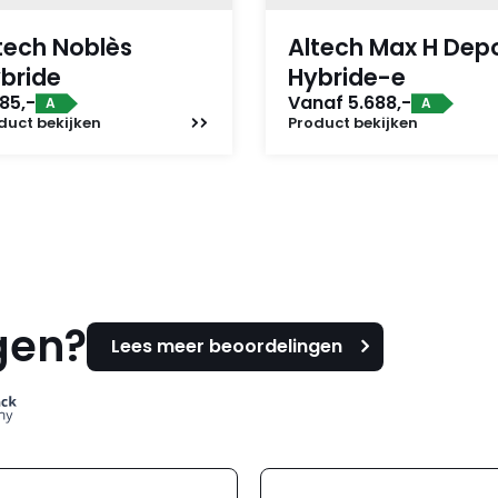
tech Noblès
Altech Max H Dep
bride
Hybride-e
85,-
Vanaf 5.688,-
A
A
duct
bekijken
Product
bekijken
gen?
Lees meer beoordelingen