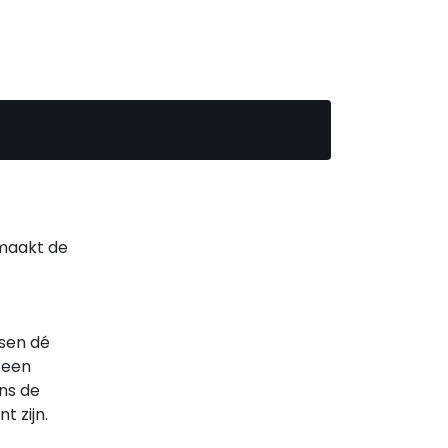
 maakt de
nsen dé
 een
ns de
t zijn.