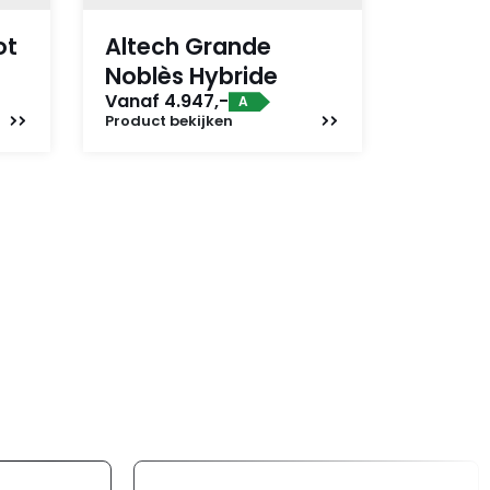
ot
Altech Grande
Noblès Hybride
Vanaf 4.947,-
A
Product
bekijken