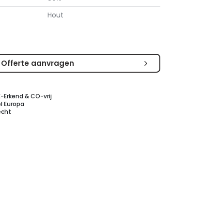
Hout
Offerte aanvragen
E-Erkend & CO-vrij
l Europa
echt