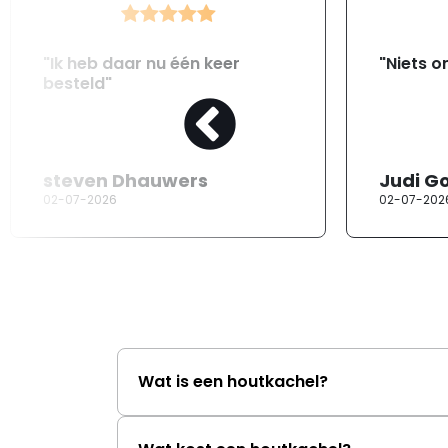
"Ik heb daar nu één keer
"Niets o
besteld"
steven Dhauwers
Judi G
02-07-2026
02-07-202
Wat is een houtkachel?