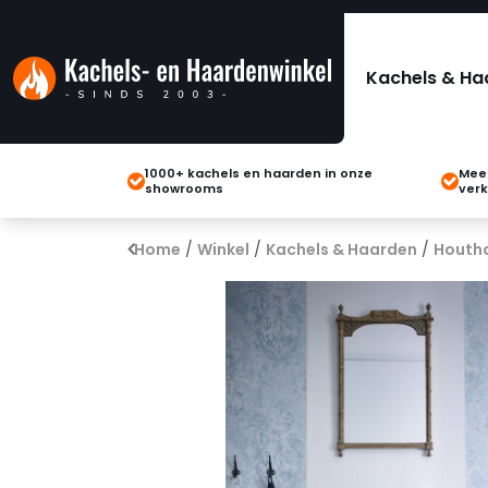
Kachels & Ha
1000+ kachels en haarden in onze
Meer
showrooms
verk
Home
/
Winkel
/
Kachels & Haarden
/
Houth