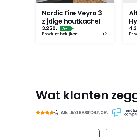
Nordic Fire Veyra 3-
Al
zijdige houtkachel
Hy
3.250,-
4.3
A+
Product
bekijken
Pro
Wat klanten zeg
8,5
uit
1531 BE00RDELINGEN