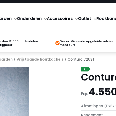
arden
Onderdelen
Accessoires
Outlet
Rookkan
 dan 12.000 onderdelen
Gecertificeerde opgeleide adviseu
rijgbaar
monteurs
aarden
/
Vrijstaande houtkachels
/ Contura 720ST
A
Contur
4.550
Prijs:
Afmetingen (DxBx
Rendement