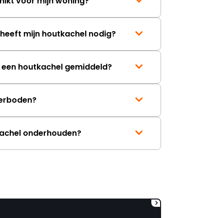
hikt voor mijn woning?
eeft mijn houtkachel nodig?
t een houtkachel gemiddeld?
erboden?
kachel onderhouden?