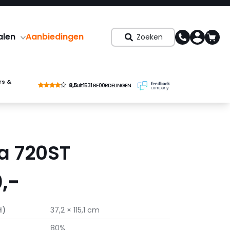
alen
Aanbiedingen
Zoeken
rs &
8,5
uit
1531 BE00RDELINGEN
a 720ST
,-
H)
37,2 × 115,1 cm
80%