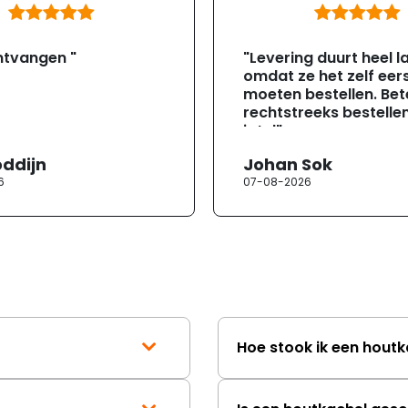
ntvangen "
"Levering duurt heel l
omdat ze het zelf eer
moeten bestellen. Bete
rechtstreeks bestellen
jotul"
oddijn
Johan Sok
6
07-08-2026
Hoe stook ik een houtk