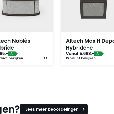
tech Noblès
Altech Max H Dep
bride
Hybride-e
85,-
Vanaf 5.688,-
A
A
duct
bekijken
Product
bekijken
gen?
Lees meer beoordelingen