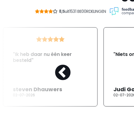
8,5
uit
1531 BE00RDELINGEN
"Ik heb daar nu één keer
"Niets o
besteld"
steven Dhauwers
Judi G
02-07-2026
02-07-202