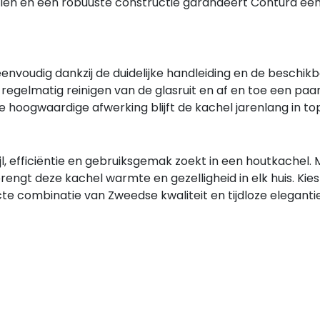
len en een robuuste constructie garandeert Contura een
 eenvoudig dankzij de duidelijke handleiding en de beschik
regelmatig reinigen van de glasruit en af en toe een paa
 hoogwaardige afwerking blijft de kachel jarenlang in to
ijl, efficiëntie en gebruiksgemak zoekt in een houtkachel. M
engt deze kachel warmte en gezelligheid in elk huis. Kies
te combinatie van Zweedse kwaliteit en tijdloze elegantie