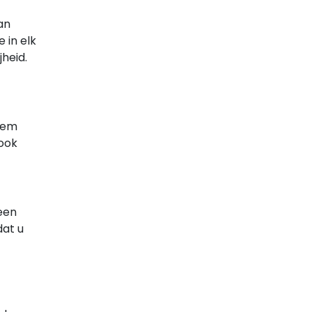
an
 in elk
jheid.
teem
 ook
een
dat u