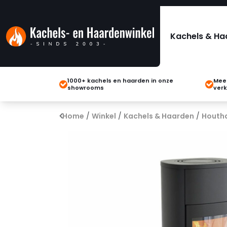
Kachels & Ha
1000+ kachels en haarden in onze
Meer
showrooms
verk
Home
/
Winkel
/
Kachels & Haarden
/
Houth