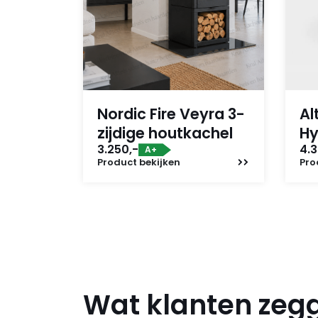
Nordic Fire Veyra 3-
Al
zijdige houtkachel
Hy
3.250,-
4.3
A+
Product
bekijken
Pro
Wat klanten zeg