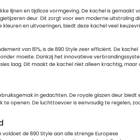
akke lijnen en tijdloze vormgeving. De kachel is gemaakt v
tijzeren deur. Dit zorgt voor een moderne uitstraling die
de kleuren en uitvoeringen, biedt deze kachel veel keuzevri
ment van 81%, is de 890 Style zeer efficiënt. De kachel
zonder moeite. Dankzij het innovatieve verbrandingssys
sies laag. Dit maakt de kachel niet alleen krachtig, maar
ebruiksgemak in gedachten. De royale glazen deur biedt 
jk te openen. De luchttoevoer is eenvoudig te regelen, zo
d
m voldoet de 890 Style aan alle strenge Europese