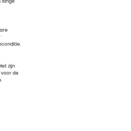
 lange
bare
r
pconditie.
et zijn
 voor de
.