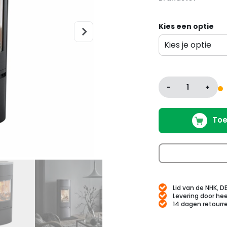
Kies een optie
Kies je optie
Variatie
-
1
+
Toe
Lid van de NHK, D
Levering door hee
14 dagen retourr