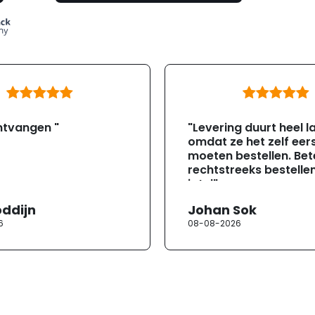
ntvangen "
"Levering duurt heel l
omdat ze het zelf eer
moeten bestellen. Bete
rechtstreeks bestellen
jotul"
oddijn
Johan Sok
6
08-08-2026