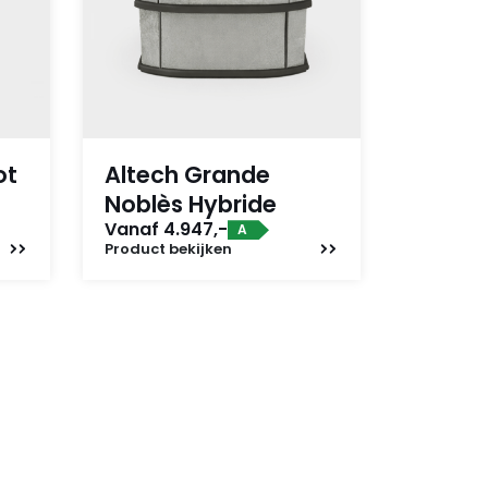
ot
Altech Grande
Noblès Hybride
Vanaf 4.947,-
A
Product
bekijken