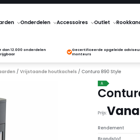
arden
Onderdelen
Accessoires
Outlet
Rookkan
 dan 12.000 onderdelen
Gecertificeerde opgeleide adviseu
rijgbaar
monteurs
aarden
/
Vrijstaande houtkachels
/ Contura 890 Style
A
Contur
Vanaf
Prijs:
Rendement
Brandstof