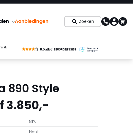
alen
Aanbiedingen
Zoeken
rs &
8,5
uit
1531 BE00RDELINGEN
a 890 Style
 3.850,-
81%
Hout