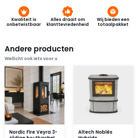
Kwaliteit is
Alles draait om
Wij bieden een
onbetwistbaar
klanttevredenheid
totaalpakket
Andere producten
Wellicht ook iets voor u
Nordic Fire Veyra 3-
Altech Noblès
zijdige houtkachel
Hybride