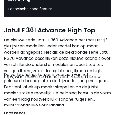
Technische specificaties
Jotul F 361 Advance High Top
De nieuwe serie Jøtul F 360 Advance bestaat uit vijf
gietijzeren modellen. Ieder model kan op maat
worden aangepast. Net als de bekroonde serie Jøtul
F 370 Advance beschikken deze nieuwe kachels over
verschillende onderstelmodules en apart toe te
voegen items, zoals draaiplateaus, lijmen en high
De verbrandingskamer is voorzien van licht
tops, waarmee u de kachel kunt creëren die u wilt.
gekleurde brandplaten die bijzonder lang meegaan.
Een ventilatieklep maakt simpel en op de juiste
manier stoken mogelijk. De beloning komt in de vorm
van een laag houtverbruik, schone ruitjes en
milieuvriendelijke verbranding.
Lees meer