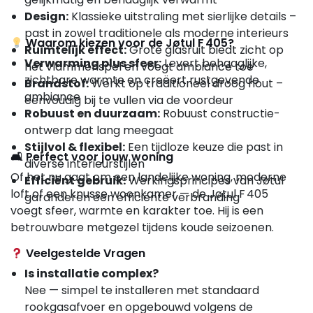
Design:
Klassieke uitstraling met sierlijke details –
past in zowel traditionele als moderne interieurs
Waarom kiezen voor de Jøtul F 405?
Ruimtelijk effect:
Grote glasruit biedt zicht op
Verwarming plus sfeer:
Levert behaaglijke,
het vlammenspel en voegt ambiance toe
zichtbare warmte en creëert rustgevende
Brandstof:
Werkt op traditioneel droog hout –
ambiance
eenvoudig bij te vullen via de voordeur
Robuust en duurzaam:
Robuust constructie-
ontwerp dat lang meegaat
Stijlvol & flexibel:
Een tijdloze keuze die past in
🛋 Perfect voor jouw woning
diverse interieurstijlen
Of het nu gaat om een landelijke woning, moderne
Efficiënt gebruik:
Werkingsprincipes van Jøtul
loft of een knusse woonkamer — de Jøtul F 405
garanderen een efficiënte verbranding
voegt sfeer, warmte en karakter toe. Hij is een
betrouwbare metgezel tijdens koude seizoenen.
Veelgestelde Vragen
Is installatie complex?
Nee — simpel te installeren met standaard
rookgasafvoer en opgebouwd volgens de