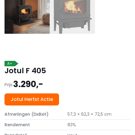
A+
Jotul F 405
3.290,-
Prijs:
Jotul Herfst Actie
Afmetingen (DxBxH)
57,3 × 62,3 × 72,5 cm
Rendement
83%