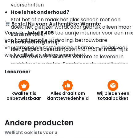
voorschriften.
Hoe is het onderhoud?
Stof het af en maak het glas schoon met een
Bestel Nu voor Authentieke Warmte
doek; het gietijzer wordt door gebruik alleen maar
Voeg de
Jøtul F 405
toe aan je interieur voor een mix
karaktervoller.
van karaktervolle uitstraling, betrouwbare
Hoe krachtig is hij?
verwarming en nostalgische charme — ideaal voor
Niet gespecificeerd in jouw informatie, maar hij is
wie kwaliteit en design waardeert.
ontworpen om efficiënte warmte te leveren in
middelgrote ruimtes. Raadpleeg de specificaties
bij Jøtul of je dealer voor exacte waarden.
Lees meer
Kwaliteit is
Alles draait om
Wij bieden een
onbetwistbaar
klanttevredenheid
totaalpakket
Andere producten
Wellicht ook iets voor u