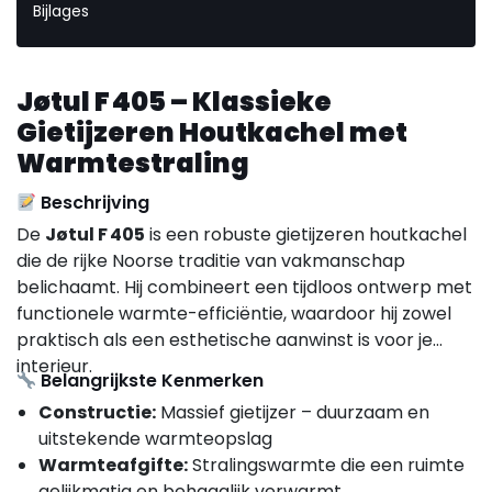
Bijlages
Jøtul F 405 – Klassieke
Gietijzeren Houtkachel met
Warmtestraling
Beschrijving
De
Jøtul F 405
is een robuste gietijzeren houtkachel
die de rijke Noorse traditie van vakmanschap
belichaamt. Hij combineert een tijdloos ontwerp met
functionele warmte-efficiëntie, waardoor hij zowel
praktisch als een esthetische aanwinst is voor je
interieur.
Belangrijkste Kenmerken
Constructie:
Massief gietijzer – duurzaam en
uitstekende warmteopslag
Warmteafgifte:
Stralingswarmte die een ruimte
gelijkmatig en behaaglijk verwarmt