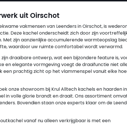
rwerk uit Oirschot
 bekwame vakmensen van Leenders in Oirschot, is weder
ie. Deze kachel onderscheidt zich door zijn voortreffelij
 Met zijn aanzienlijke accumulerende warmteopslag biedt
ifte, waardoor uw ruimte comfortabel wordt verwarmd.
zijn draaibare ontwerp, wat een bijzondere feature is, vo
anke en elegante vormgeving voegt de draaifunctie niet all
k een prachtig zicht op het vlammenspel vanuit elke hoe
ezoek onze showroom bij Krul Alltech kachels en haarden in
 in volle glorie brandt en draait. Ons assortiment omva
nders. Bovendien staan onze experts klaar om de Leend
houtkachel vanaf nu alleen verkrijgbaar is met een