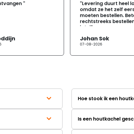
ntvangen "
"Levering duurt heel l
omdat ze het zelf eer
moeten bestellen. Bete
rechtstreeks bestellen
jotul"
oddijn
Johan Sok
6
07-08-2026
Hoe stook ik een houtk
Is een houtkachel gesc