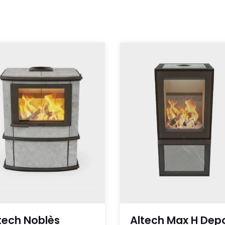
tech Noblès
Altech Max H Dep