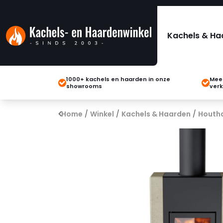
Kachels & Ha
1000+ kachels en haarden in onze
Meer
showrooms
verk
Home
/
Winkel
/
Kachels & Haarden
/
Houth