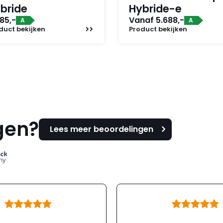
bride
Hybride-e
85,-
Vanaf 5.688,-
A
A
duct
bekijken
Product
bekijken
gen?
Lees meer beoordelingen