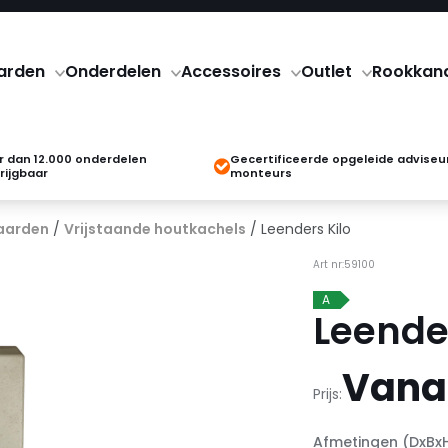
arden
Onderdelen
Accessoires
Outlet
Rookkan
 dan 12.000 onderdelen
Gecertificeerde opgeleide adviseu
rijgbaar
monteurs
aarden
/
Vrijstaande houtkachels
/ Leenders Kilo
Art nr:59100
A
Leender
Vanaf
Prijs:
Afmetingen (DxBx