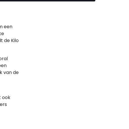
om een
ke
 de Kilo
oral
een
k van de
t ook
ers