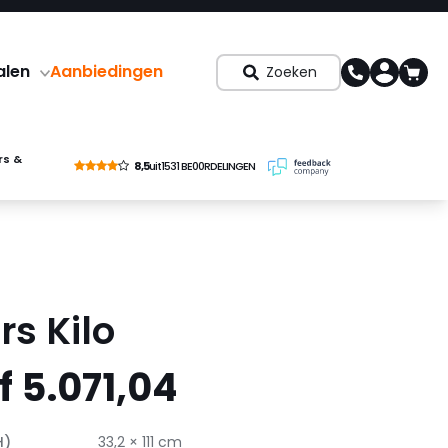
alen
Aanbiedingen
Zoeken
rs &
8,5
uit
1531 BE00RDELINGEN
s Kilo
 5.071,04
H)
33,2 × 111 cm