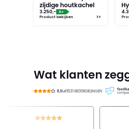
zijdige houtkachel
Hy
3.250,-
4.3
A+
Product
bekijken
Pro
Wat klanten zeg
8,5
uit
1531 BE00RDELINGEN