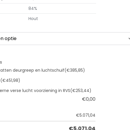
84%
Hout
s
atten deurgreep en luchtschuif
(€385,85)
t
(€451,98)
terne verse lucht voorziening in RVS
(€253,44)
€
0,00
€
5.071,04
€
5.071,04