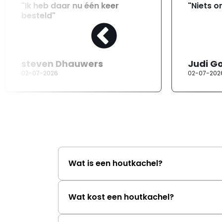
"Ik heb daar nu één keer
"Niets o
besteld"
steven Dhauwers
Judi G
02-07-2026
02-07-202
Wat is een houtkachel?
Wat kost een houtkachel?