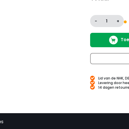
-
1
+
Toe
Lid van de NHK, D
Levering door hee
14 dagen retourr
es