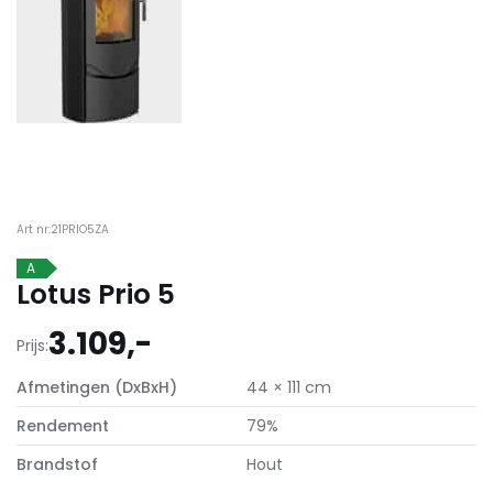
Art nr:21PRIO5ZA
A
Lotus Prio 5
3.109,-
Prijs:
Afmetingen (DxBxH)
44 × 111 cm
Rendement
79%
Brandstof
Hout