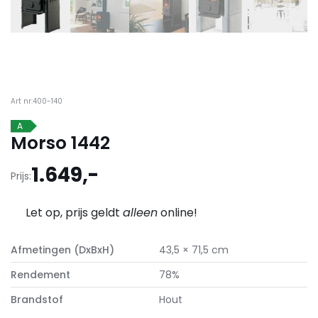
Art nr:400-140
A
Morso 1442
1.649,-
Prijs:
Let op, prijs geldt
alleen
online!
Afmetingen (DxBxH)
43,5 × 71,5 cm
Rendement
78%
Brandstof
Hout