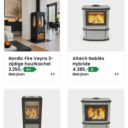
eekhoorn staat nog gewoon op de zijkant.
Nordic Fire Veyra 3-
Altech Noblès
zijdige houtkachel
Hybride
3.250,-
4.385,-
A+
A
Bekijken
Bekijken