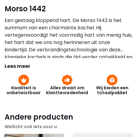
Morso 1442
Een gestaag kloppend hart. De Morso 1442 is het
summum van een charmante kachel. Hij
vertegenwoordigt het voormalig hart van menig huis,
het hart dat we ons nog herinneren uit onze
kindertijd. De verbrandingstechnologie van deze
klassieke kachels is sinds die tijd verder ontwikkeld en
verbeterd. Zodat schadelijke deeltjes en een
Lees meer
overschot aan gassen worden verbrand. Dat is de
reden dat de kachels van vandaag voldoen aan de
strengste milieueisen en voorzien zijn van het
Kwaliteit is
Alles draait om
Wij bieden een
onbetwistbaar
klanttevredenheid
totaalpakket
ecolabel(10 jaar garantie) met de Scandinavische
zwaan. De kachel is tevens voorzien van een glazen
deur, zodat u de vlammen kunt zien. Niet alles is
Andere producten
echter veranderd; ondanks alle nieuwe technologie
hebben we ervoor gekozen om de kleine details
Wellicht ook iets voor u
onveranderd te laten, dus de kenmerkende Morsø