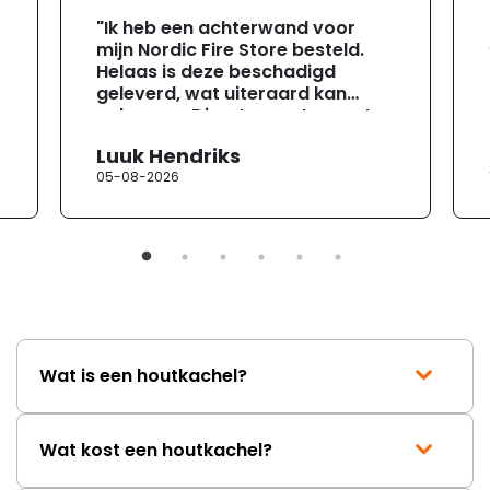
"Ik heb een achterwand voor
mijn Nordic Fire Store besteld.
Helaas is deze beschadigd
geleverd, wat uiteraard kan
gebeuren. Direct na ontvangst
heb ik contact opgenomen met
Luuk Hendriks
de klantenservice. Helaas
05-08-2026
verloopt de communicatie erg
moeizaam; tussen de e-
mailwisselingen zit telkens
ongeveer een week. Hierdoor
duurt de afhandeling onnodig
lang. Ik hoop dat dit spoedig
wordt opgelost en dat ik op
korte termijn een nieuwe,
onbeschadigde achterwand
Wat is een houtkachel?
mag ontvangen."
Wat kost een houtkachel?