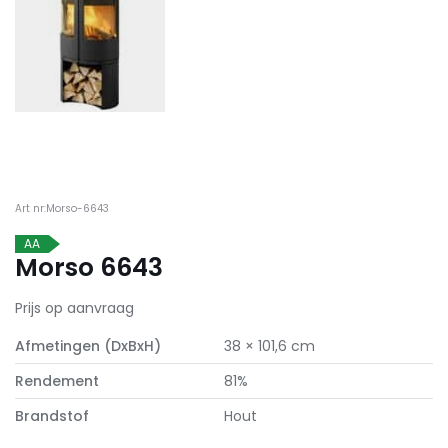
Art nr:Morso-6643
AA
Morso 6643
Prijs op aanvraag
Afmetingen (DxBxH)
38 × 101,6 cm
Rendement
81%
Brandstof
Hout