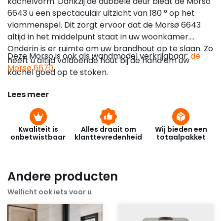
kachelvorm. Dankzij de dubbele deur biedt de Morso
6643 u een spectaculair uitzicht van 180 ° op het
vlammenspel. Dit zorgt ervoor dat de Morsø 6643
altijd in het middelpunt staat in uw woonkamer.
Onderin is er ruimte om uw brandhout op te slaan. Zo
Deze Morso is ook als wandmodel verkrijgbaar:
de
heeft u altijd voldoende hout bij de hand om uw
Morsø 6670
.
kachel goed op te stoken.
Lees meer
Kwaliteit is
Alles draait om
Wij bieden een
onbetwistbaar
klanttevredenheid
totaalpakket
Andere producten
Wellicht ook iets voor u