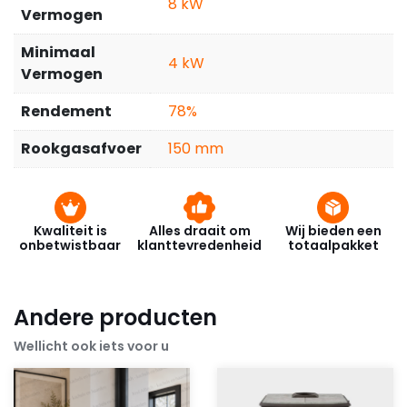
8
Vermogen
Minimaal
4
Vermogen
Rendement
78%
Rookgasafvoer
150 mm
Kwaliteit is
Alles draait om
Wij bieden een
onbetwistbaar
klanttevredenheid
totaalpakket
Andere producten
Wellicht ook iets voor u